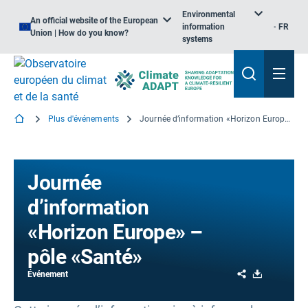
Environmental
An official website of the European
information
FR
Union | How do you know?
systems
Plus d'événements
Journée d’information «Horizon Europe» – pôle «Santé»
Journée
d’information
«Horizon Europe» –
pôle «Santé»
Share
Download
Événement