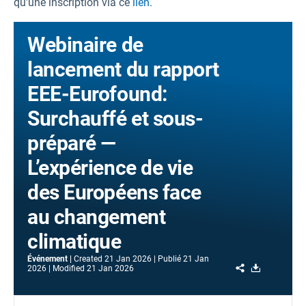
qu'une inscription via ce
lien
.
Webinaire de
lancement du rapport
EEE-Eurofound:
Surchauffé et sous-
préparé —
L’expérience de vie
des Européens face
au changement
climatique
Événement
Created
21 Jan 2026
Publié
21 Jan
Share
Download
2026
Modified
21 Jan 2026