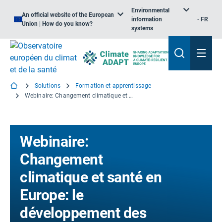
Environmental
An official website of the European
information
FR
Union | How do you know?
systems
Solutions
Formation et apprentissage
Webinaire: Changement climatique et santé en Europe: le développement des connaissances et les efforts de partage. COP26 Glasgow. Novembre 2021
Webinaire:
Changement
climatique et santé en
Europe: le
développement des