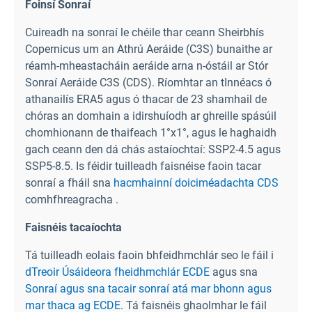
Foinsí Sonraí
Cuireadh na sonraí le chéile thar ceann Sheirbhís
Copernicus um an Athrú Aeráide (C3S) bunaithe ar
réamh-mheastacháin aeráide arna n-óstáil ar Stór
Sonraí Aeráide C3S (CDS). Ríomhtar an tInnéacs ó
athanailís ERA5 agus ó thacar de 23 shamhail de
chóras an domhain a idirshuíodh ar ghreille spásúil
chomhionann de thaifeach 1°x1°, agus le haghaidh
gach ceann den dá chás astaíochtaí: SSP2-4.5 agus
SSP5-8.5. Is féidir tuilleadh faisnéise faoin tacar
sonraí a fháil sna
hacmhainní doiciméadachta CDS
comhfhreagracha .
Faisnéis tacaíochta
Tá tuilleadh eolais faoin bhfeidhmchlár seo le fáil i
dTreoir Úsáideora fheidhmchlár ECDE
agus sna
Sonraí agus sna tacair sonraí atá mar bhonn agus
mar thaca ag ECDE
. Tá faisnéis ghaolmhar le fáil