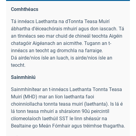
Comhthéacs
Tá innéacs Laethanta na dTonnta Teasa Muirí
ábhartha d’éiceachórais mhuirí agus don iascach. Tá
an tInnéacs seo mar chuid de chineál teochta Aigéin
chatagóir Aigéanach an aicmithe. Tugann an t-
innéacs an teocht ag dromchla na farraige.
Dá airde/níos ísle an luach, is airde/níos ísle an
teocht.
Sainmhíniú
Sainmhínítear an t-innéacs Laethanta Tonnta Teasa
Muirí (MHD) mar an líon laethanta faoi
choinníollacha tonnta teasa muirí (laethanta). Is lá é
lá tonn teasa mhuirí a sháraíonn 90ú peircintíl
clíomeolaíoch laethúil SST le linn shéasúr na
Bealtaine go Meán Fómhair agus tréimhse thagartha.