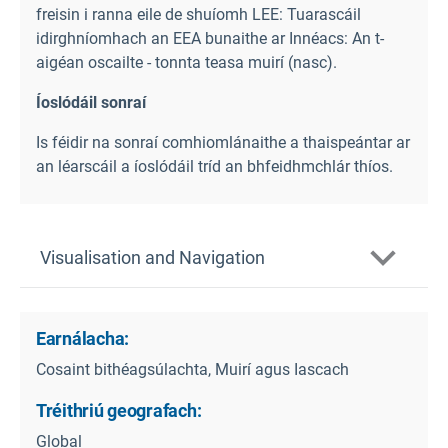
freisin i ranna eile de shuíomh LEE: Tuarascáil
idirghníomhach an EEA bunaithe ar Innéacs: An t-
aigéan oscailte - tonnta teasa muirí (nasc
).
Íoslódáil sonraí
Is féidir na sonraí comhiomlánaithe a thaispeántar ar
an léarscáil a íoslódáil tríd an bhfeidhmchlár thíos.
Visualisation and Navigation
Earnálacha:
Cosaint bithéagsúlachta, Muirí agus Iascach
Tréithriú geografach:
Global