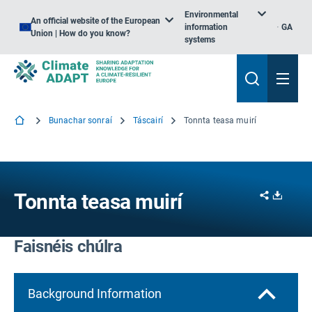
Environmental
An official website of the European
information
GA
Union | How do you know?
systems
Bunachar sonraí
Táscairí
Tonnta teasa muirí
Share
Downl
Tonnta teasa muirí
Faisnéis chúlra
Background Information