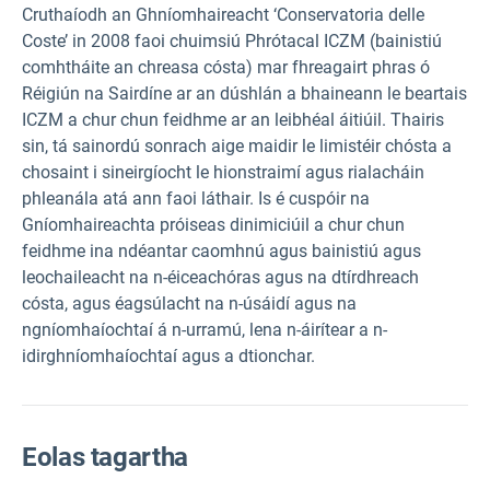
Cruthaíodh an Ghníomhaireacht ‘Conservatoria delle
Coste’ in 2008 faoi chuimsiú Phrótacal ICZM (bainistiú
comhtháite an chreasa cósta) mar fhreagairt phras ó
Réigiún na Sairdíne ar an dúshlán a bhaineann le beartais
ICZM a chur chun feidhme ar an leibhéal áitiúil. Thairis
sin, tá sainordú sonrach aige maidir le limistéir chósta a
chosaint i sineirgíocht le hionstraimí agus rialacháin
phleanála atá ann faoi láthair. Is é cuspóir na
Gníomhaireachta próiseas dinimiciúil a chur chun
feidhme ina ndéantar caomhnú agus bainistiú agus
leochaileacht na n-éiceachóras agus na dtírdhreach
cósta, agus éagsúlacht na n-úsáidí agus na
ngníomhaíochtaí á n-urramú, lena n-áirítear a n-
idirghníomhaíochtaí agus a dtionchar.
Eolas tagartha