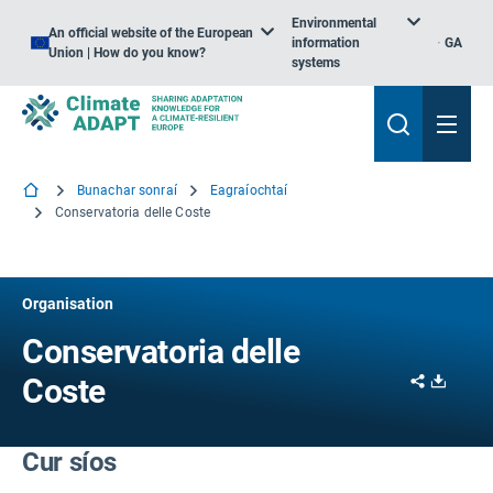
Environmental
An official website of the European
information
GA
Union | How do you know?
systems
Bunachar sonraí
Eagraíochtaí
Conservatoria delle Coste
Organisation
Conservatoria delle
Share
Downl
Coste
Cur síos