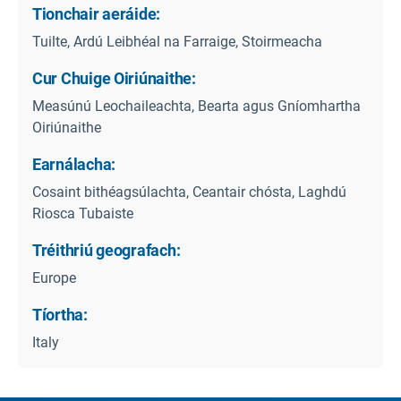
Tionchair aeráide:
Tuilte, Ardú Leibhéal na Farraige, Stoirmeacha
Cur Chuige Oiriúnaithe:
Measúnú Leochaileachta, Bearta agus Gníomhartha
Oiriúnaithe
Earnálacha:
Cosaint bithéagsúlachta, Ceantair chósta, Laghdú
Riosca Tubaiste
Tréithriú geografach:
Europe
Tíortha:
Italy