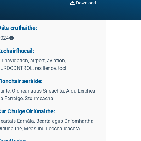
Download
áta cruthaithe:
2024
ochairfhocail:
ir navigation, airport, aviation,
UROCONTROL, resilience, tool
ionchair aeráide:
uilte, Oighear agus Sneachta, Ardú Leibhéal
a Farraige, Stoirmeacha
ur Chuige Oiriúnaithe:
eartais Earnála, Bearta agus Gníomhartha
iriúnaithe, Measúnú Leochaileachta