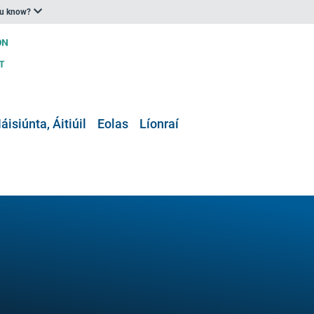
ou know?
áisiúnta, Áitiúil
Eolas
Líonraí