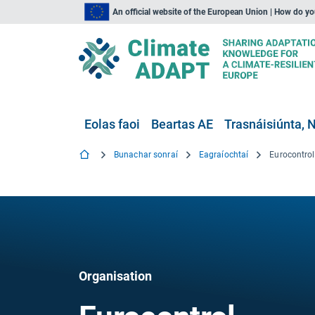
An official website of the European Union | How do y
Eolas faoi
Beartas AE
Trasnáisiúnta, N
Bunachar sonraí
Eagraíochtaí
Eurocontrol
Organisation