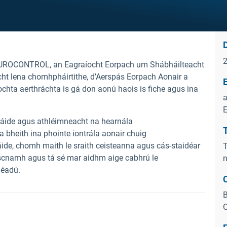
D
 ea EUROCONTROL, an Eagraíocht Eorpach um Shábháilteacht
cht lena chomhpháirtithe, d’Aerspás Eorpach Aonair a
E
ochta aerthráchta is gá don aonú haois is fiche agus ina
a
E
áide agus athléimneacht na hearnála
T
bheith ina phointe iontrála aonair chuig
ide, chomh maith le sraith ceisteanna agus cás-staidéar
T
scnamh agus tá sé mar aidhm aige cabhrú le
n
mhéadú.
C
B
O