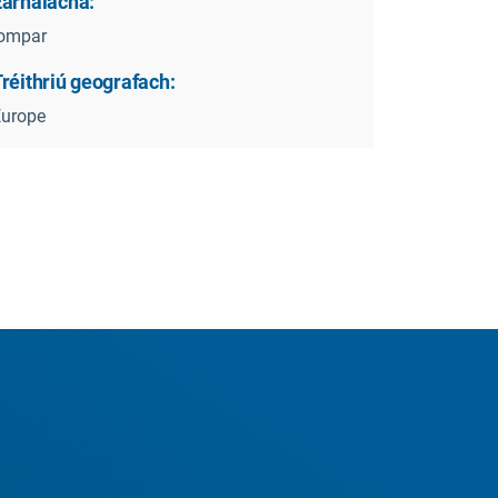
Earnálacha:
Iompar
réithriú geografach:
Europe