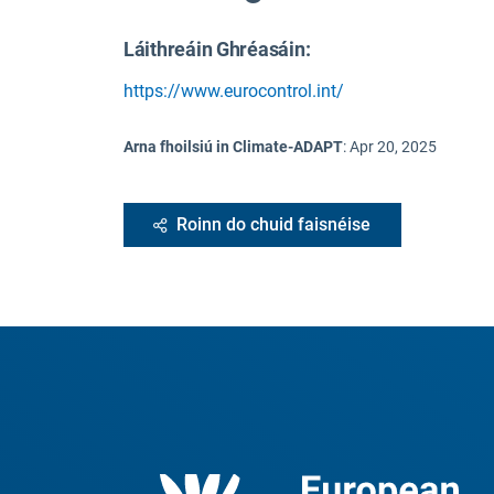
Láithreáin Ghréasáin:
https://www.eurocontrol.int/
Arna fhoilsiú in Climate-ADAPT
:
Apr 20, 2025
Roinn do chuid faisnéise