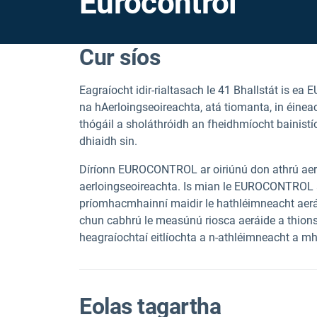
Eurocontrol
Cur síos
Eagraíocht idir-rialtasach le 41 Bhallstát is
na hAerloingseoireachta, atá tiomanta, in éinea
thógáil a sholáthróidh an fheidhmíocht bainistí
dhiaidh sin.
Díríonn EUROCONTROL ar oiriúnú don athrú aer
aerloingseoireachta. Is mian le EUROCONTROL a 
príomhacmhainní maidir le hathléimneacht aerá
chun cabhrú le measúnú riosca aeráide a thion
heagraíochtaí eitlíochta a n-athléimneacht a 
Eolas tagartha