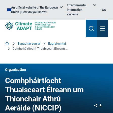
Environmental
An official website of the European
information
GA
Union | How do you know?
systems
Bunachar sonraí
Eagraíochtaí
Comhpháirtíocht Thuaisceart Éireann um Thionchair Athrú Aeráide (NICCIP)
Organisation
Comhpháirtíocht
Thuaisceart Éireann um
Thionchair Athrú
Share
Downl
Aeráide (NICCIP)