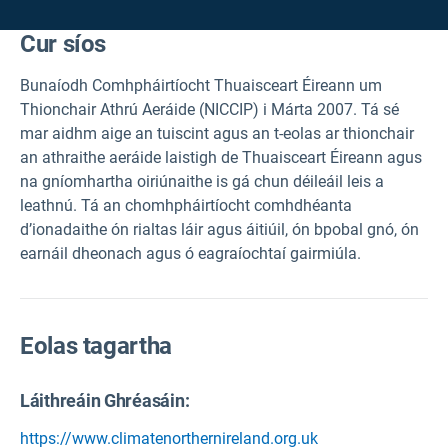
Cur síos
Bunaíodh Comhpháirtíocht Thuaisceart Éireann um
Thionchair Athrú Aeráide (NICCIP) i Márta 2007. Tá sé
mar aidhm aige an tuiscint agus an t-eolas ar thionchair
an athraithe aeráide laistigh de Thuaisceart Éireann agus
na gníomhartha oiriúnaithe is gá chun déileáil leis a
leathnú. Tá an chomhpháirtíocht comhdhéanta
d’ionadaithe ón rialtas láir agus áitiúil, ón bpobal gnó, ón
earnáil dheonach agus ó eagraíochtaí gairmiúla.
Eolas tagartha
Láithreáin Ghréasáin:
https://www.climatenorthernireland.org.uk