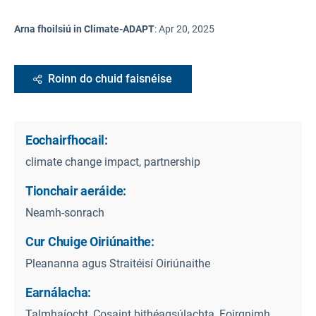
Arna fhoilsiú in Climate-ADAPT
:
Apr 20, 2025
Roinn do chuid faisnéise
Eochairfhocail:
climate change impact, partnership
Tionchair aeráide:
Neamh-sonrach
Cur Chuige Oiriúnaithe:
Pleananna agus Straitéisí Oiriúnaithe
Earnálacha:
Talmhaíocht, Cosaint bithéagsúlachta, Foirgnimh,