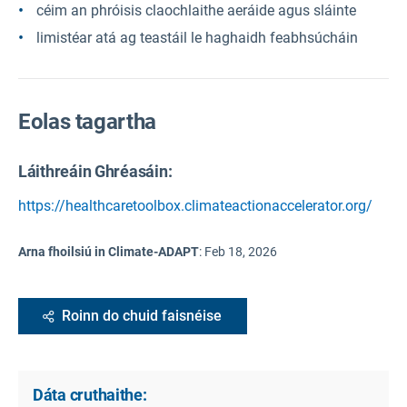
céim an phróisis claochlaithe aeráide agus sláinte
limistéar atá ag teastáil le haghaidh feabhsúcháin
Eolas tagartha
Láithreáin Ghréasáin:
https://healthcaretoolbox.climateactionaccelerator.org/
Arna fhoilsiú in Climate-ADAPT
:
Feb 18, 2026
Roinn do chuid faisnéise
Dáta cruthaithe: