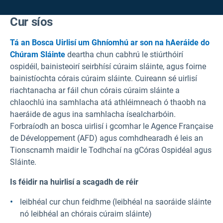
Cur síos
Tá an Bosca Uirlisí um Ghníomhú ar son na hAeráide do
Chúram Sláinte
deartha chun cabhrú le stiúrthóirí
ospidéil, bainisteoirí seirbhísí cúraim sláinte, agus foirne
bainistíochta córais cúraim sláinte. Cuireann sé uirlisí
riachtanacha ar fáil chun córais cúraim sláinte a
chlaochlú ina samhlacha atá athléimneach ó thaobh na
haeráide de agus ina samhlacha ísealcharbóin.
Forbraíodh an bosca uirlisí i gcomhar le Agence Française
de Développement (AFD) agus comhdhearadh é leis an
Tionscnamh maidir le Todhchaí na gCóras Ospidéal agus
Sláinte.
Is féidir na huirlisí a scagadh de réir
leibhéal cur chun feidhme (leibhéal na saoráide sláinte
nó leibhéal an chórais cúraim sláinte)