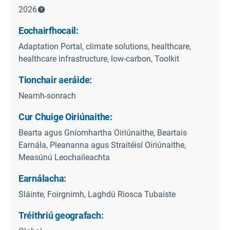
2026
Eochairfhocail:
Adaptation Portal, climate solutions, healthcare,
healthcare infrastructure, low-carbon, Toolkit
Tionchair aeráide:
Neamh-sonrach
Cur Chuige Oiriúnaithe:
Bearta agus Gníomhartha Oiriúnaithe, Beartais
Earnála, Pleananna agus Straitéisí Oiriúnaithe,
Measúnú Leochaileachta
Earnálacha:
Sláinte, Foirgnimh, Laghdú Riosca Tubaiste
Tréithriú geografach: