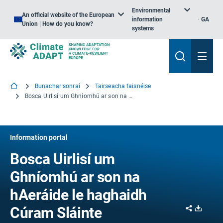
Environmental
An official website of the European
information
GA
Union | How do you know?
systems
Bunachar sonraí
Tairseacha faisnéise
Bosca Uirlisí um Ghníomhú ar son na hAeráide le haghaidh Cúram Sláinte
Information portal
Bosca Uirlisí um
Ghníomhú ar son na
hAeráide le haghaidh
Share
Downl
Cúram Sláinte