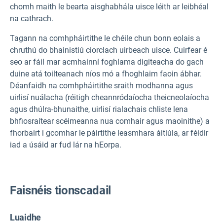
chomh maith le bearta aisghabhála uisce léith ar leibhéal
na cathrach.
Tagann na comhpháirtithe le chéile chun bonn eolais a
chruthú do bhainistiú ciorclach uirbeach uisce. Cuirfear é
seo ar fáil mar acmhainní foghlama digiteacha do gach
duine atá toilteanach níos mó a fhoghlaim faoin ábhar.
Déanfaidh na comhpháirtithe sraith modhanna agus
uirlisí nuálacha (réitigh cheannródaíocha theicneolaíocha
agus dhúlra-bhunaithe, uirlisí rialachais chliste lena
bhfiosraítear scéimeanna nua comhair agus maoinithe) a
fhorbairt i gcomhar le páirtithe leasmhara áitiúla, ar féidir
iad a úsáid ar fud lár na hEorpa.
Faisnéis tionscadail
Luaidhe