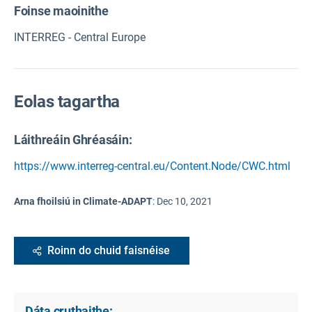
Foinse maoinithe
INTERREG - Central Europe
Eolas tagartha
Láithreáin Ghréasáin:
https://www.interreg-central.eu/Content.Node/CWC.html
Arna fhoilsiú in Climate-ADAPT
:
Dec 10, 2021
Roinn do chuid faisnéise
Dáta cruthaithe: