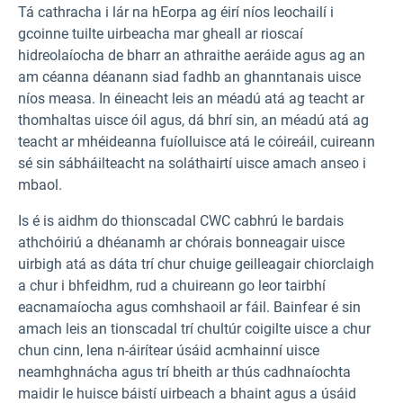
Tá cathracha i lár na hEorpa ag éirí níos leochailí i
gcoinne tuilte uirbeacha mar gheall ar rioscaí
hidreolaíocha de bharr an athraithe aeráide agus ag an
am céanna déanann siad fadhb an ghanntanais uisce
níos measa. In éineacht leis an méadú atá ag teacht ar
thomhaltas uisce óil agus, dá bhrí sin, an méadú atá ag
teacht ar mhéideanna fuíolluisce atá le cóireáil, cuireann
sé sin sábháilteacht na soláthairtí uisce amach anseo i
mbaol.
Is é is aidhm do thionscadal CWC cabhrú le bardais
athchóiriú a dhéanamh ar chórais bonneagair uisce
uirbigh atá as dáta trí chur chuige geilleagair chiorclaigh
a chur i bhfeidhm, rud a chuireann go leor tairbhí
eacnamaíocha agus comhshaoil ar fáil. Bainfear é sin
amach leis an tionscadal trí chultúr coigilte uisce a chur
chun cinn, lena n-áirítear úsáid acmhainní uisce
neamhghnácha agus trí bheith ar thús cadhnaíochta
maidir le huisce báistí uirbeach a bhaint agus a úsáid