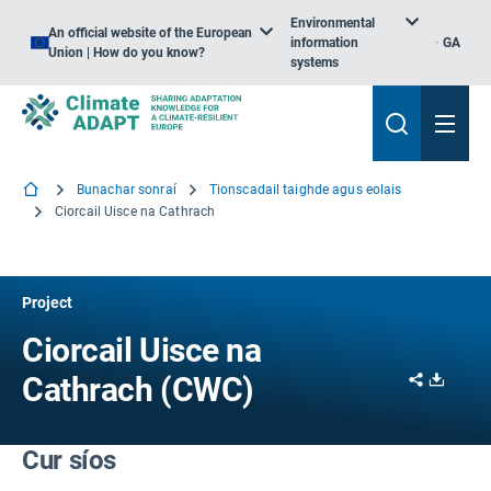
Environmental
An official website of the European
information
GA
Union | How do you know?
systems
Bunachar sonraí
Tionscadail taighde agus eolais
Ciorcail Uisce na Cathrach
Project
Ciorcail Uisce na
Share
Downl
Cathrach (CWC)
Cur síos