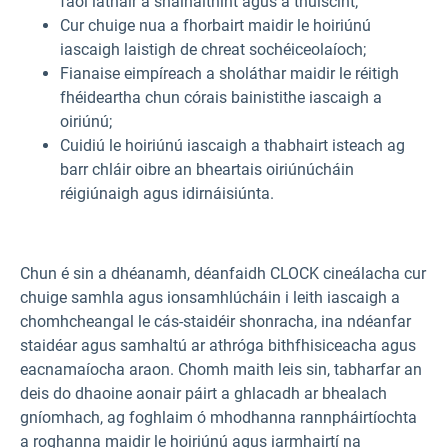
faoi láthair a shainaithint agus a thuiscint;
Cur chuige nua a fhorbairt maidir le hoiriúnú
iascaigh laistigh de chreat sochéiceolaíoch;
Fianaise eimpíreach a sholáthar maidir le réitigh
fhéideartha chun córais bainistithe iascaigh a
oiriúnú;
Cuidiú le hoiriúnú iascaigh a thabhairt isteach ag
barr chláir oibre an bheartais oiriúnúcháin
réigiúnaigh agus idirnáisiúnta.
Chun é sin a dhéanamh, déanfaidh CLOCK cineálacha cur
chuige samhla agus ionsamhlúcháin i leith iascaigh a
chomhcheangal le cás-staidéir shonracha, ina ndéanfar
staidéar agus samhaltú ar athróga bithfhisiceacha agus
eacnamaíocha araon. Chomh maith leis sin, tabharfar an
deis do dhaoine aonair páirt a ghlacadh ar bhealach
gníomhach, ag foghlaim ó mhodhanna rannpháirtíochta
a roghanna maidir le hoiriúnú agus iarmhairtí na