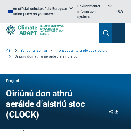
Environmental
An official website of the European
information
GA
Union | How do you know?
systems
Bunachar sonraí
Tionscadail taighde agus eolais
Oiriúnú don athrú aeráide d’aistriú stoc
Project
Oiriúnú don athrú
aeráide d’aistriú stoc
Share
Downl
(CLOCK)