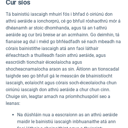
Cur síos
Tá bainistiú iascaigh mhuirí fós i bhfad ó oiriúnú don
athrú aeráide a ionchorprú, cé go bhfuil róshaothrú mór á
dhéanamh ar stoic dhomhanda, agus tá an t-athrú
aeráide ag cur brú breise ar an acmhainn. Go deimhin, tá
fianaise ag dul i méid go bhféadfadh sé nach mbeadh na
córais bainistithe iascaigh atá ann faoi láthair
éifeachtach a thuilleadh faoin athrú aeráide, agus
eascróidh tionchair éiceolaíocha agus
shocheacnamaíocha araon as sin. Áitíonn an tionscadal
taighde seo go bhfuil gá le meascán de bhainistíocht
iascaigh, eolaíocht agus córais soch-éiceolaíocha chun
oiriúnú iascaigh don athrú aeráide a chur chun cinn.
Chuige sin, leagtar amach na príomhchuspóirí seo a
leanas:
Na dúshláin nua a eascraíonn as an athrú aeráide
maidir le bainistiú iascaigh inbhuanaithe atá ann