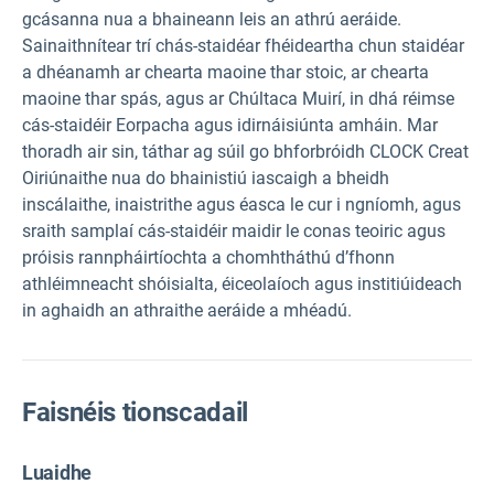
gcásanna nua a bhaineann leis an athrú aeráide.
Sainaithnítear trí chás-staidéar fhéideartha chun staidéar
a dhéanamh ar chearta maoine thar stoic, ar chearta
maoine thar spás, agus ar Chúltaca Muirí, in dhá réimse
cás-staidéir Eorpacha agus idirnáisiúnta amháin. Mar
thoradh air sin, táthar ag súil go bhforbróidh CLOCK Creat
Oiriúnaithe nua do bhainistiú iascaigh a bheidh
inscálaithe, inaistrithe agus éasca le cur i ngníomh, agus
sraith samplaí cás-staidéir maidir le conas teoiric agus
próisis rannpháirtíochta a chomhtháthú d’fhonn
athléimneacht shóisialta, éiceolaíoch agus institiúideach
in aghaidh an athraithe aeráide a mhéadú.
Faisnéis tionscadail
Luaidhe