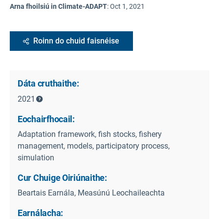
Arna fhoilsiú in Climate-ADAPT
:
Oct 1, 2021
Roinn do chuid faisnéise
Dáta cruthaithe:
2021
Eochairfhocail:
Adaptation framework, fish stocks, fishery
management, models, participatory process,
simulation
Cur Chuige Oiriúnaithe:
Beartais Earnála, Measúnú Leochaileachta
Earnálacha: