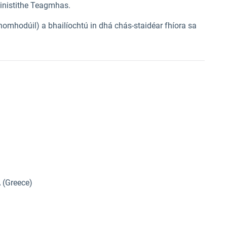
inistithe Teagmhas.
mhodúil) a bhailíochtú in dhá chás-staidéar fhíora sa
 (Greece)