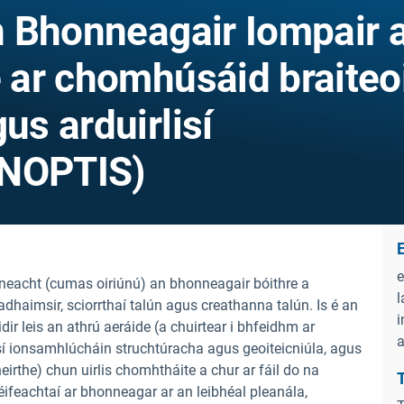
 Bhonneagair Iompair 
ar chomhúsáid braiteoi
us arduirlisí
ANOPTIS)
E
e
neacht (cumas oiriúnú) an bhonneagair bóithre a
l
aimsir, sciorrthaí talún agus creathanna talún. Is é an
i
r leis an athrú aeráide (a chuirtear i bhfeidhm ar
í ionsamhlúcháin struchtúracha agus geoiteicniúla, agus
bheirthe) chun uirlis chomhtháite a chur ar fáil do na
T
 éifeachtaí ar bhonneagar ar an leibhéal pleanála,