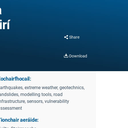
a
rí
Share
Download
ochairfhocail:
arthquakes, extreme weather, geotechnics,
andslides, modelling tools, road
nfrastructure, sensors, vulnerability
assessment
ionchair aeráide: