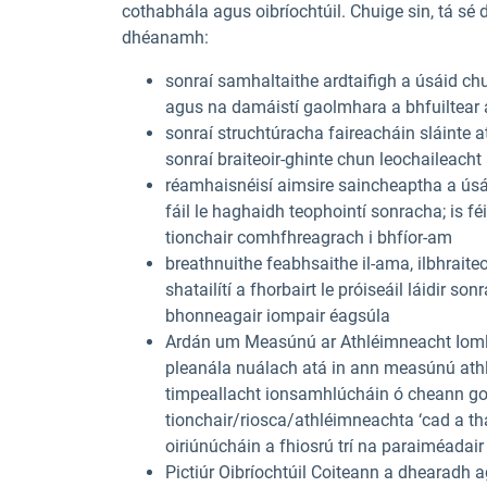
cothabhála agus oibríochtúil. Chuige sin, tá 
dhéanamh:
sonraí samhaltaithe ardtaifigh a úsáid c
agus na damáistí gaolmhara a bhfuiltear
sonraí struchtúracha faireacháin sláinte
sonraí braiteoir-ghinte chun leochaileach
réamhaisnéisí aimsire saincheaptha a úsái
fáil le haghaidh teophointí sonracha; is fé
tionchair comhfhreagrach i bhfíor-am
breathnuithe feabhsaithe il-ama, ilbhraite
shatailítí a fhorbairt le próiseáil láidir 
bhonneagair iompair éagsúla
Ardán um Measúnú ar Athléimneacht Iomlá
pleanála nuálach atá in ann measúnú ath
timpeallacht ionsamhlúcháin ó cheann g
tionchair/riosca/athléimneachta ‘cad a tha
oiriúnúcháin a fhiosrú trí na paraiméadair
Pictiúr Oibríochtúil Coiteann a dhearadh 