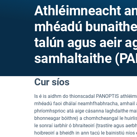
Athléimneacht an
mhéadú bunaithe 
talún agus aeir ag
samhaltaithe (P
Cur síos
Is é is aidhm do thionscadal PANOPTIS athléim
mhéadú faoi dhálaí neamhfhabhracha, amhail adh
phríomhsprioc atá aige cásanna laghdaithe maidi
bhonneagar bóithre) a chomhcheangal le huirlis
le sonraí iarbhír ó bhraiteoirí (trastíre agus aer
hoibreoirí a bheidh in ann tacú le bainistiú níos