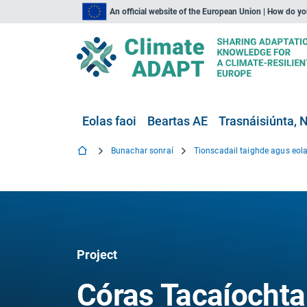
An official website of the European Union | How do y
Eolas faoi
Beartas AE
Trasnáisiúnta, N
Bunachar sonraí
Tionscadail taighde agus eola
Project
Córas Tacaíochta 