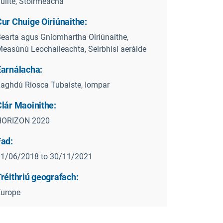
uilte, Stoirmeacha
ur Chuige Oiriúnaithe:
earta agus Gníomhartha Oiriúnaithe,
easúnú Leochaileachta, Seirbhísí aeráide
Earnálacha:
aghdú Riosca Tubaiste, Iompar
Clár Maoinithe:
HORIZON 2020
Fad:
01/06/2018 to 30/11/2021
réithriú geografach:
Europe