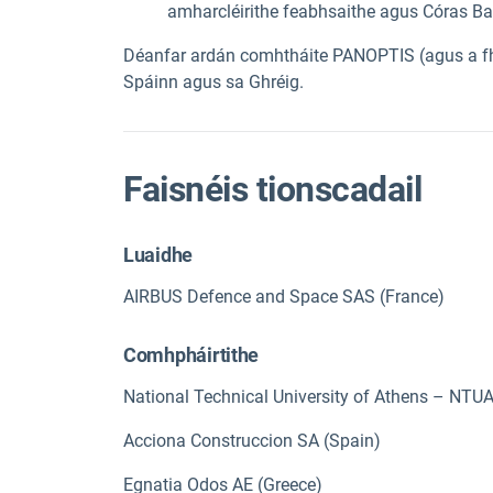
amharcléirithe feabhsaithe agus Córas Ba
Déanfar ardán comhtháite PANOPTIS (agus a fho
Spáinn agus sa Ghréig.
Faisnéis tionscadail
Luaidhe
AIRBUS Defence and Space SAS (France)
Comhpháirtithe
National Technical University of Athens – NTUA
Acciona Construccion SA (Spain)
Egnatia Odos AE (Greece)