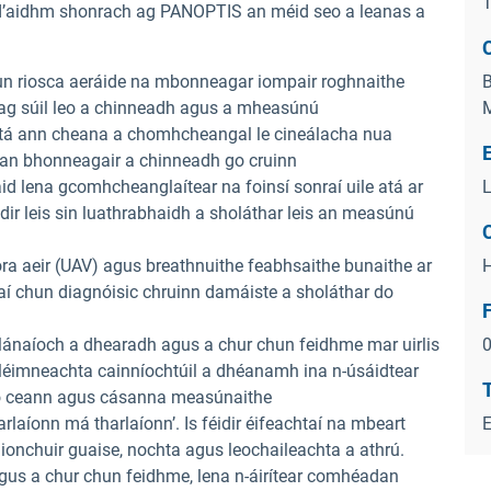
T
sé d’aidhm shonrach ag PANOPTIS an méid seo a leanas a
C
hun riosca aeráide na mbonneagar iompair roghnaithe
B
 ag súil leo a chinneadh agus a mheasúnú
M
 atá ann cheana a chomhcheangal le cineálacha nua
t an bhonneagair a chinneadh go cruinn
d lena gcomhcheanglaítear na foinsí sonraí uile atá ar
L
idir leis sin luathrabhaidh a sholáthar leis an measúnú
ora aeir (UAV) agus breathnuithe feabhsaithe bunaithe ar
sonraí chun diagnóisic chruinn damáiste a sholáthar do
naíoch a dhearadh agus a chur chun feidhme mar uirlis
léimneachta cainníochtúil a dhéanamh ina n-úsáidtear
T
o ceann agus cásanna measúnaithe
rlaíonn má tharlaíonn’. Is féidir éifeachtaí na mbeart
 ionchuir guaise, nochta agus leochaileachta a athrú.
agus a chur chun feidhme, lena n-áirítear comhéadan