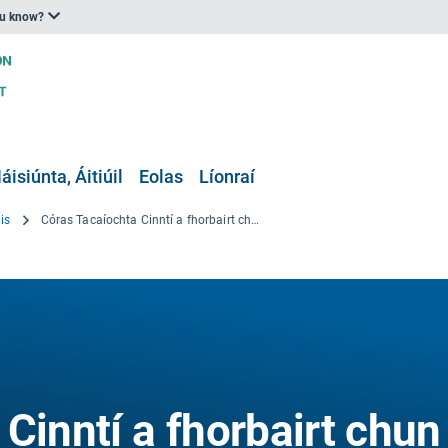
ou know?
áisiúnta, Áitiúil
Eolas
Líonraí
is
Córas Tacaíochta Cinntí a fhorbairt chun Athléimneacht an Bhonneagair Iompair a mhéadú bunaithe ar chomhúsáid braiteoirí talún agus aeir agus arduirlisí samhaltaithe
Cinntí a fhorbairt chun