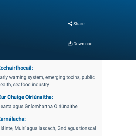
Share
Download
ochairfhocail:
arly warning system, emerging toxins, public
ealth, seafood industry
ur Chuige Oiriúnaithe:
earta agus Gníomhartha Oiriúnaithe
Earnálacha:
láinte, Muirí agus Iascach, Gnó agus tionscal