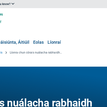
ou know?
áisiúnta, Áitiúil
Eolas
Líonraí
is
Líonra chun córais nuálacha rabhaidh tocsaineachta a thabhairt isteach le haghaidh táirgí bia mara níos sábháilte
is nuálacha rabhaidh