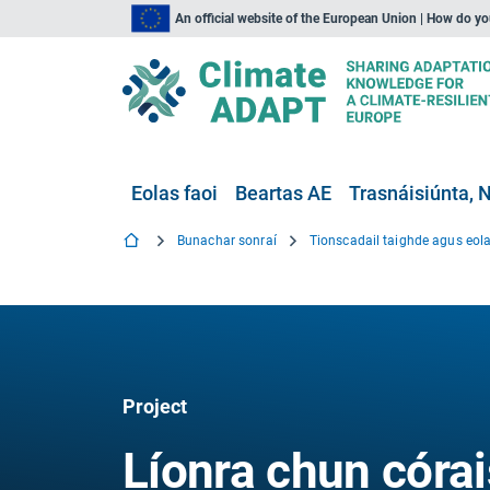
An official website of the European Union | How do y
Eolas faoi
Beartas AE
Trasnáisiúnta, N
Bunachar sonraí
Tionscadail taighde agus eola
Project
Líonra chun córa