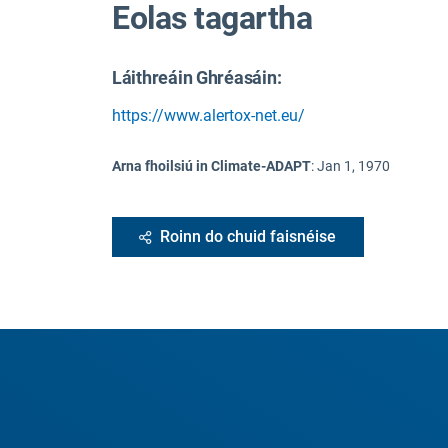
Eolas tagartha
Láithreáin Ghréasáin:
https://www.alertox-net.eu/
Arna fhoilsiú in Climate-ADAPT
:
Jan 1, 1970
Roinn do chuid faisnéise