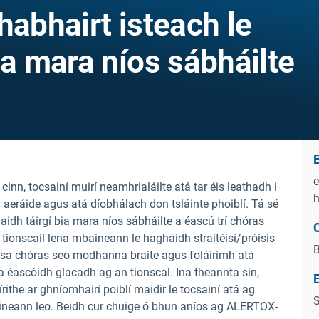
habhairt isteach le
ia mara níos sábháilte
E
e
nn, tocsainí muirí neamhrialáilte atá tar éis leathadh i
h
 aeráide agus atá díobhálach don tsláinte phoiblí. Tá sé
 táirgí bia mara níos sábháilte a éascú trí chóras
C
 tionscail lena mbaineann le haghaidh straitéisí/próisis
B
á sa chóras seo modhanna braite agus foláirimh atá
 a éascóidh glacadh ag an tionscal. Ina theannta sin,
ithe ar ghníomhairí poiblí maidir le tocsainí atá ag
S
haineann leo. Beidh cur chuige ó bhun aníos ag ALERTOX-