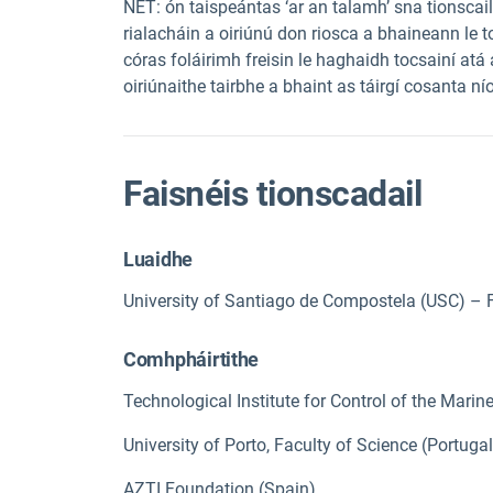
NET: ón taispeántas ‘ar an talamh’ sna tionsca
rialacháin a oiriúnú don riosca a bhaineann le to
córas foláirimh freisin le haghaidh tocsainí atá á
oiriúnaithe tairbhe a bhaint as táirgí cosanta ní
Faisnéis tionscadail
Luaidhe
University of Santiago de Compostela (USC) – F
Comhpháirtithe
Technological Institute for Control of the Mari
University of Porto, Faculty of Science (Portugal
AZTI Foundation (Spain)