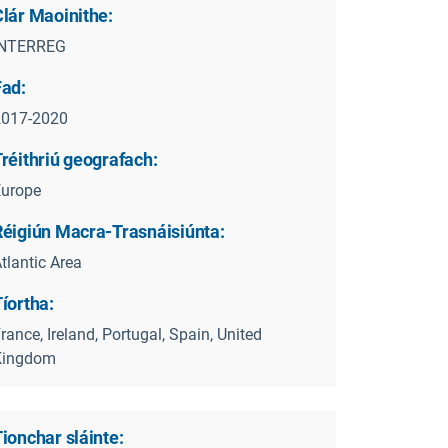
Clár Maoinithe:
INTERREG
Fad:
2017-2020
réithriú geografach:
Europe
Réigiún Macra-Trasnáisiúnta:
tlantic Area
íortha:
rance, Ireland, Portugal, Spain, United
Kingdom
ionchar sláinte: