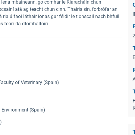
il lena mbaineann, go comhar le Riaracháin chun
csainí atá ag teacht chun cinn. Thairis sin, forbrófar an
 rialú faoi láthair ionas gur féidir le tionscail nach bhfuil
os fearr dá dtomhaltóirí.
T
A
aculty of Veterinary (Spain)
T
F
ne Environment (Spain)
)
T