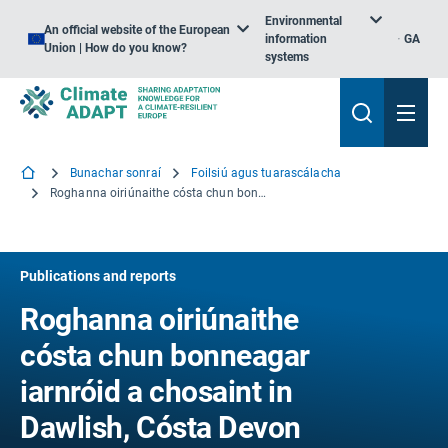
Environmental
An official website of the European
information
GA
Union | How do you know?
systems
Bunachar sonraí
Foilsiú agus tuarascálacha
Roghanna oiriúnaithe cósta chun bonneagar iarnróid a chosaint in Dawlish, Cósta Devon Theas, an Ríocht Aontaithe
Publications and reports
Roghanna oiriúnaithe
cósta chun bonneagar
iarnróid a chosaint in
Dawlish, Cósta Devon