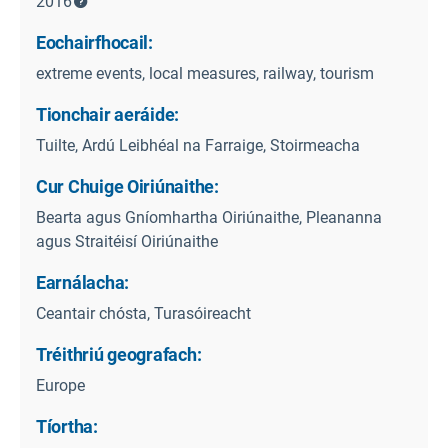
2016
Eochairfhocail:
extreme events, local measures, railway, tourism
Tionchair aeráide:
Tuilte, Ardú Leibhéal na Farraige, Stoirmeacha
Cur Chuige Oiriúnaithe:
Bearta agus Gníomhartha Oiriúnaithe, Pleananna
agus Straitéisí Oiriúnaithe
Earnálacha:
Ceantair chósta, Turasóireacht
Tréithriú geografach:
Europe
Tíortha: