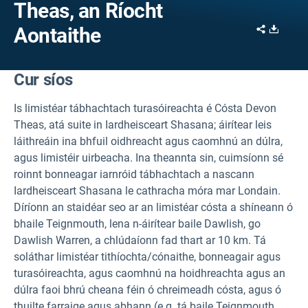
Theas, an Ríocht
Share
Downl
Aontaithe
Cur síos
Is limistéar tábhachtach turasóireachta é Cósta Devon
Theas, atá suite in Iardheisceart Shasana; áirítear leis
láithreáin ina bhfuil oidhreacht agus caomhnú an dúlra,
agus limistéir uirbeacha. Ina theannta sin, cuimsíonn sé
roinnt bonneagar iarnróid tábhachtach a nascann
Iardheisceart Shasana le cathracha móra mar Londain.
Díríonn an staidéar seo ar an limistéar cósta a shíneann ó
bhaile Teignmouth, lena n-áirítear baile Dawlish, go
Dawlish Warren, a chlúdaíonn fad thart ar 10 km. Tá
soláthar limistéar tithíochta/cónaithe, bonneagair agus
turasóireachta, agus caomhnú na hoidhreachta agus an
dúlra faoi bhrú cheana féin ó chreimeadh cósta, agus ó
thuilte farraige agus abhann (e.g. tá baile Teignmouth