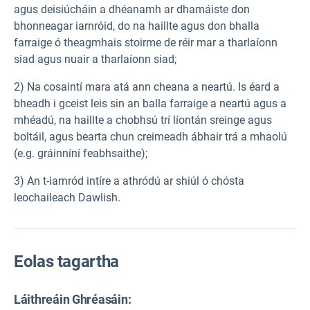
agus deisiúcháin a dhéanamh ar dhamáiste don
bhonneagar iarnróid, do na haillte agus don bhalla
farraige ó theagmhais stoirme de réir mar a tharlaíonn
siad agus nuair a tharlaíonn siad;
2) Na cosaintí mara atá ann cheana a neartú. Is éard a
bheadh i gceist leis sin an balla farraige a neartú agus a
mhéadú, na haillte a chobhsú trí líontán sreinge agus
boltáil, agus bearta chun creimeadh ábhair trá a mhaolú
(e.g. gráinníní feabhsaithe);
3) An t-iarnród intíre a athródú ar shiúl ó chósta
leochaileach Dawlish.
Eolas tagartha
Láithreáin Ghréasáin: