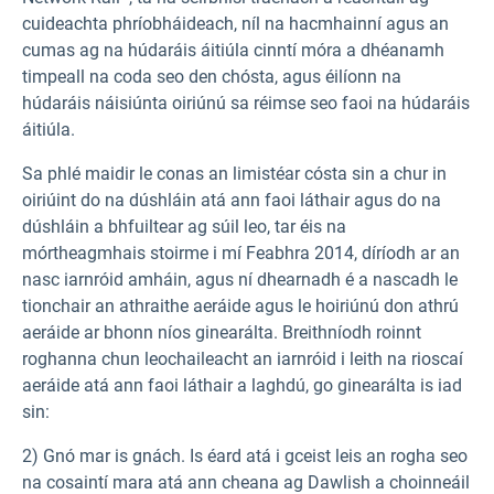
cuideachta phríobháideach, níl na hacmhainní agus an
cumas ag na húdaráis áitiúla cinntí móra a dhéanamh
timpeall na coda seo den chósta, agus éilíonn na
húdaráis náisiúnta oiriúnú sa réimse seo faoi na húdaráis
áitiúla.
Sa phlé maidir le conas an limistéar cósta sin a chur in
oiriúint do na dúshláin atá ann faoi láthair agus do na
dúshláin a bhfuiltear ag súil leo, tar éis na
mórtheagmhais stoirme i mí Feabhra 2014, díríodh ar an
nasc iarnróid amháin, agus ní dhearnadh é a nascadh le
tionchair an athraithe aeráide agus le hoiriúnú don athrú
aeráide ar bhonn níos ginearálta. Breithníodh roinnt
roghanna chun leochaileacht an iarnróid i leith na rioscaí
aeráide atá ann faoi láthair a laghdú, go ginearálta is iad
sin:
2)
Gnó mar is gnách. Is éard atá i gceist leis an rogha seo
na cosaintí mara atá ann cheana ag Dawlish a choinneáil