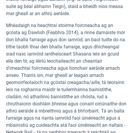
suite ag béal abhainn Teign), staid a bheidh níos measa
mar gheall ar an athrú aeráide.
Mhéadaigh na heachtraí stoirme foircneacha ag an
gcósta ag Dawlish (Feabhra 2014), a rinne damáiste mór
don bhalla farraige agus don iarnród, an baol tuilte do na
tithe taobh thiar den bhalla farraige, agus dhícheangal
siad nasc iarnróid iardheisceart Shasana leis an gcuid
eile den tír, ag léiriú leochaileacht an cheantair
d'imeachtaí foircneacha agus tionchair aeráide amach
anseo. Thairis sin, mar gheall ar leagan amach
geomoirfeolaíoch na gcóstaí creagacha/aille, tá teorainn
leis na roghanna maidir le tuilemhánna bainistithe,
cladáin, nó athailíniú bainistithe an chósta, rud a
chruthaíonn dúshláin bhreise agus conairí oiriúnaithe don
athrú aeráide á mbreithniú agus á bhforbairt. Tá an balla
farraige agus na rianta iarnróid faoi úinéireacht agus á
mbainistiú ag cuideachta atá faoi úinéireacht an rialtais -
Network Rail -, tá na seirbhísí traenach á reáchtáil ag