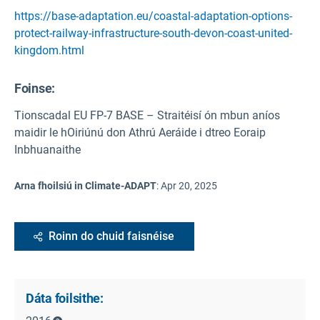
https://base-adaptation.eu/coastal-adaptation-options-
protect-railway-infrastructure-south-devon-coast-united-
kingdom.html
Foinse
:
Tionscadal EU FP-7 BASE – Straitéisí ón mbun aníos
maidir le hOiriúnú don Athrú Aeráide i dtreo Eoraip
Inbhuanaithe
Arna fhoilsiú in Climate-ADAPT
:
Apr 20, 2025
Roinn do chuid faisnéise
Dáta foilsithe: