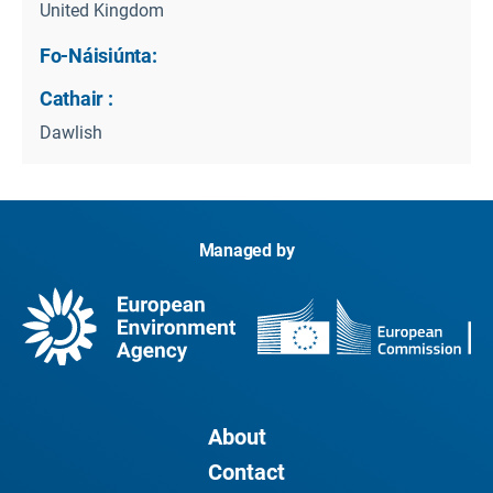
United Kingdom
Fo-Náisiúnta:
Cathair :
Dawlish
Managed by
About
Contact