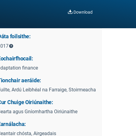
Download
áta foilsithe:
2017
ochairfhocail:
daptation finance
ionchair aeráide:
uilte, Ardú Leibhéal na Farraige, Stoirmeacha
ur Chuige Oiriúnaithe:
earta agus Gníomhartha Oiriúnaithe
Earnálacha:
eantair chósta, Airgeadais