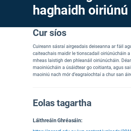
haghaidh oiriúnú
Cur síos
Cuireann sásraí airgeadais deiseanna ar fáil a
caiteachais maidir le tionscadail oiriúnúcháin a
mheas laistigh den phleanáil oiriúnúcháin. Déant
maoiniúcháin a úsáidtear go coitianta, agus sai
maoiniú nach mór d’eagraíochtaí a chur san áir
Eolas tagartha
Láithreáin Ghréasáin: