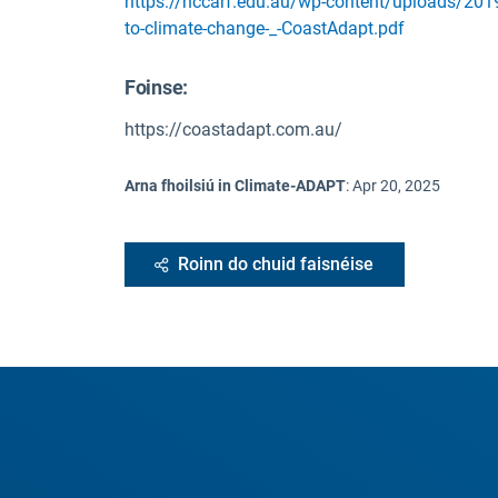
https://nccarf.edu.au/wp-content/uploads/201
to-climate-change-_-CoastAdapt.pdf
Foinse
:
https://coastadapt.com.au/
Arna fhoilsiú in Climate-ADAPT
:
Apr 20, 2025
Roinn do chuid faisnéise