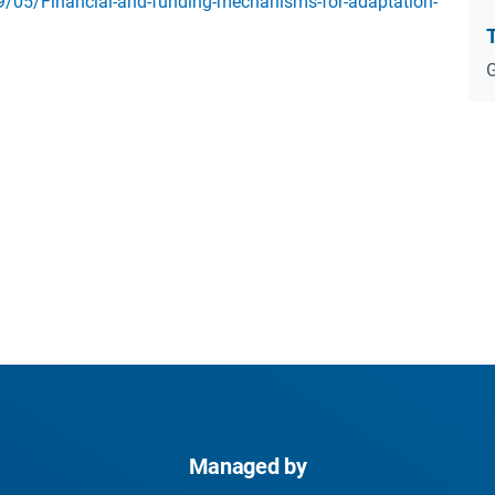
9/05/Financial-and-funding-mechanisms-for-adaptation-
T
G
Managed by