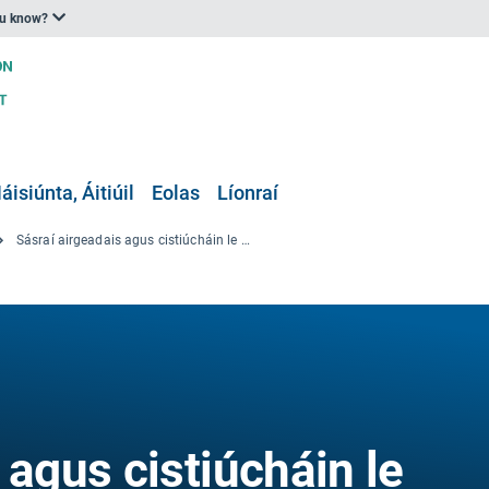
ou know?
áisiúnta, Áitiúil
Eolas
Líonraí
Sásraí airgeadais agus cistiúcháin le haghaidh oiriúnú don athrú aeráide
 agus cistiúcháin le