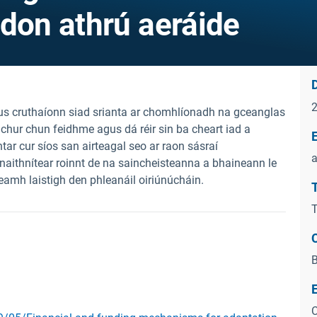
 don athrú aeráide
D
gus cruthaíonn siad srianta ar chomhlíonadh na gceanglas
 chur chun feidhme agus dá réir sin ba cheart iad a
E
ar cur síos san airteagal seo ar raon sásraí
a
naithnítear roinnt de na saincheisteanna a bhaineann le
eamh laistigh den phleanáil oiriúnúcháin.
T
T
C
B
C