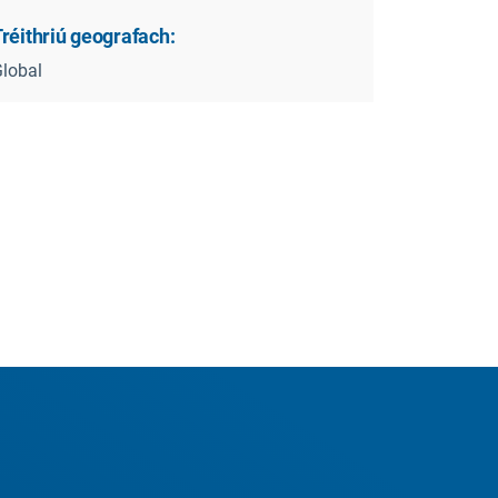
réithriú geografach:
lobal