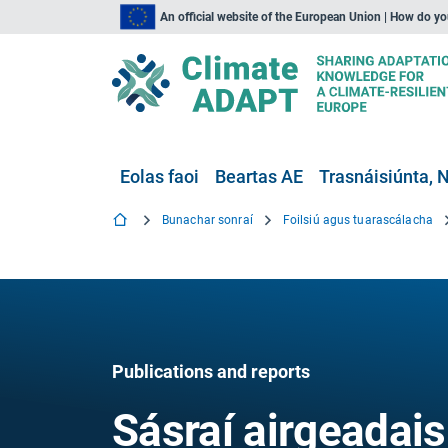
An official website of the European Union | How do y
Eolas faoi
Beartas AE
Trasnáisiúnta, N
Bunachar sonraí
Foilsiú agus tuarascálacha
Publications and reports
Sásraí airgeadais