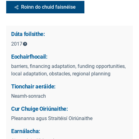
Roinn do chuid faisnéise
Dáta foilsithe:
2017
Eochairfhocail:
barriers, financing adaptation, funding opportunities,
local adaptation, obstacles, regional planning
Tionchair aeráide:
Neamh-sonrach
Cur Chuige Oiriúnaithe:
Pleananna agus Straitéisí Oiriúnaithe
Earnálacha: