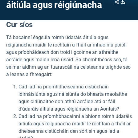
Share
Downl
áitiúla agus réigiúnacha
Cur síos
Tá bacainní éagsúla roimh údaráis áitiúla agus
réigiúnacha maidir le rochtain a fháil ar mhaoiniú poiblí
agus príobháideach don troid i gcoinne an athraithe
aeráide agus maidir lena úsáid. Sa chomhthéacs seo, tá
sé mar aidhm ag an tuarascáil na ceisteanna taighde seo
a leanas a fhreagairt:
Cad iad na príomhdheiseanna cistiúcháin
idirnáisiúnta agus náisiúnta do bhearta maolaithe
agus oiriúnaithe don athrú aeráide atá ar fáil
d’údaráis áitiúla agus réigiúnacha an Aontais?
Cad iad na príomhbhacainní a bhíonn roimh údaráis
áitiúla agus réigiúnacha maidir le rochtain a fháil ar
dheiseanna cistiúcháin den sórt sin agus iad a