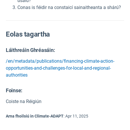
úsáid?
Conas is féidir na constaicí sainaitheanta a shárú?
Eolas tagartha
Láithreáin Ghréasáin:
/en/metadata/publications/financing-climate-action-
opportunities-and-challenges-for-local-and-regional-
authorities
Foinse
:
Coiste na Réigiún
Arna fhoilsiú in Climate-ADAPT
:
Apr 11, 2025