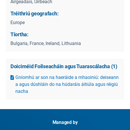
Airgeadais, Uirbeach
Tréithriú geografach:
Europe
Tíortha:
Bulgaria, France, Ireland, Lithuania
Doiciméid Foilseacháin agus Tuarascálacha
(
1
)
Gníomhú ar son na haeráide a mhaoiniú: deiseann
a agus dúshláin do na húdaráis áitiúla agus réigiú
nacha
Managed by