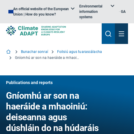
Environmental
An official website of the European
information
GA
Union | How do you know?
systems
Bunachar sonraí
Foilsiú agus tuarascálacha
Gníomhú ar son na haeráide a mhaoiniú: deiseanna agus dúshláin do na húdaráis áitiúla agus réigiúnacha
Publications and reports
Gníomhú ar son na
haeráide a mhaoiniú:
deiseanna agus
dúshláin do na húdaráis