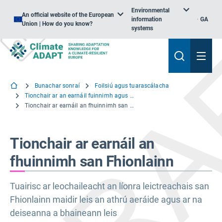
Environmental
An official website of the European
information
GA
Union | How do you know?
systems
Bunachar sonraí
Foilsiú agus tuarascálacha
Tionchair ar an earnáil fuinnimh agus oiriúnú an ghréasáin leictreachais san Fhionlainn
Tionchair ar earnáil an fhuinnimh san Fhionlainn
Tionchair ar earnáil an
fhuinnimh san Fhionlainn
Tuairisc ar leochaileacht an líonra leictreachais san
Fhionlainn maidir leis an athrú aeráide agus ar na
deiseanna a bhaineann leis