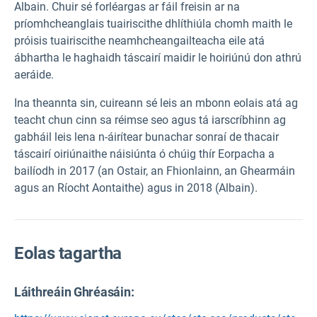
Albain. Chuir sé forléargas ar fáil freisin ar na
príomhcheanglais tuairiscithe dhlíthiúla chomh maith le
próisis tuairiscithe neamhcheangailteacha eile atá
ábhartha le haghaidh táscairí maidir le hoiriúnú don athrú
aeráide.
Ina theannta sin, cuireann sé leis an mbonn eolais atá ag
teacht chun cinn sa réimse seo agus tá iarscríbhinn ag
gabháil leis lena n-áirítear bunachar sonraí de thacair
táscairí oiriúnaithe náisiúnta ó chúig thír Eorpacha a
bailíodh in 2017 (an Ostair, an Fhionlainn, an Ghearmáin
agus an Ríocht Aontaithe) agus in 2018 (Albain).
Eolas tagartha
Láithreáin Ghréasáin: