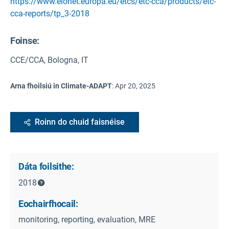
https://www.eionet.europa.eu/etcs/etc-cca/products/etc-
cca-reports/tp_3-2018
Foinse
:
CCE/CCA, Bologna, IT
Arna fhoilsiú in Climate-ADAPT
:
Apr 20, 2025
Roinn do chuid faisnéise
Dáta foilsithe:
2018
Eochairfhocail:
monitoring, reporting, evaluation, MRE