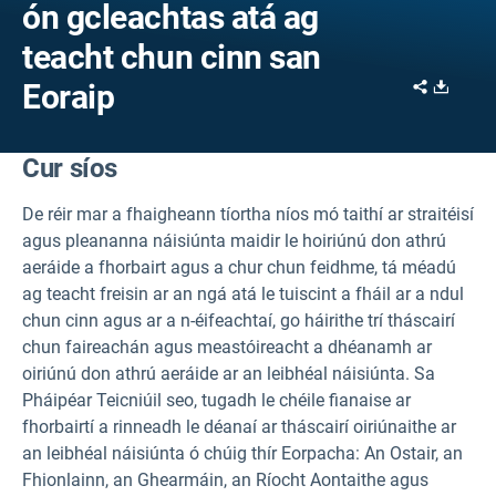
ón gcleachtas atá ag
teacht chun cinn san
Share
Downl
Eoraip
Cur síos
De réir mar a fhaigheann tíortha níos mó taithí ar straitéisí
agus pleananna náisiúnta maidir le hoiriúnú don athrú
aeráide a fhorbairt agus a chur chun feidhme, tá méadú
ag teacht freisin ar an ngá atá le tuiscint a fháil ar a ndul
chun cinn agus ar a n-éifeachtaí, go háirithe trí tháscairí
chun faireachán agus meastóireacht a dhéanamh ar
oiriúnú don athrú aeráide ar an leibhéal náisiúnta. Sa
Pháipéar Teicniúil seo, tugadh le chéile fianaise ar
fhorbairtí a rinneadh le déanaí ar tháscairí oiriúnaithe ar
an leibhéal náisiúnta ó chúig thír Eorpacha: An Ostair, an
Fhionlainn, an Ghearmáin, an Ríocht Aontaithe agus