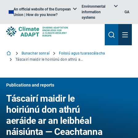
Environmental
An official website of the European
information
GA
Union | How do you know?
systems
Bunachar sonraí
Foilsiú agus tuarascálacha
Táscairí maidir le hoiriúnú don athrú aeráide ar an leibhéal náisiúnta — Ceachtanna ón gcleachtas atá ag teacht chun cinn san Eoraip
Publications and reports
Táscairí maidir le
hoiriúnú don athrú
aeráide ar an leibhéal
náisiúnta — Ceachtanna