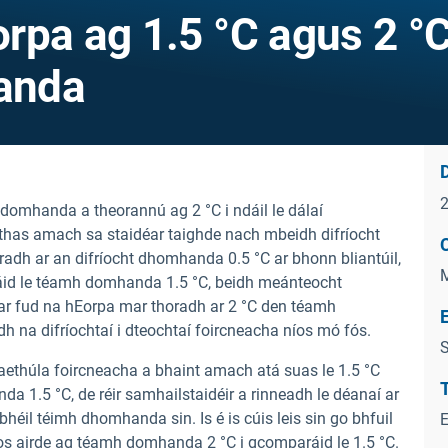
rpa ag 1.5 °C agus 2 °
anda
D
omhanda a theorannú ag 2 °C i ndáil le dálaí
rthas amach sa staidéar taighde nach mbeidh difríocht
C
radh ar an difríocht dhomhanda 0.5 °C ar bhonn bliantúil,
áid le téamh domhanda 1.5 °C, beidh meánteocht
 ar fud na hEorpa mar thoradh ar 2 °C den téamh
 na difríochtaí i dteochtaí foircneacha níos mó fós.
S
aethúla foircneacha a bhaint amach atá suas le 1.5 °C
T
 1.5 °C, de réir samhailstaidéir a rinneadh le déanaí ar
héil téimh dhomhanda sin. Is é is cúis leis sin go bhfuil
íos airde ag téamh domhanda 2 °C i gcomparáid le 1.5 °C.