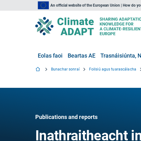
An official website of the European Union | How do y
Eolas faoi
Beartas AE
Trasnáisiúnta, N
Bunachar sonraí
Foilsiú agus tuarascálacha
Publications and reports
Inathraitheacht 