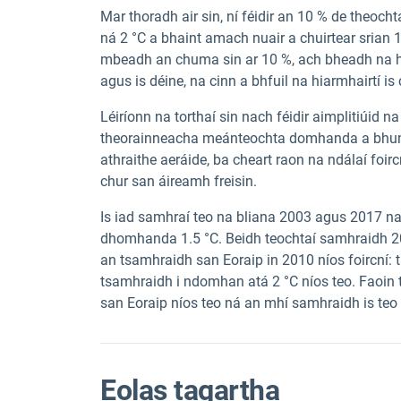
Mar thoradh air sin, ní féidir an 10 % de theoch
ná 2 °C a bhaint amach nuair a chuirtear sria
mbeadh an chuma sin ar 10 %, ach bheadh na him
agus is déine, na cinn a bhfuil na hiarmhairtí is c
Léiríonn na torthaí sin nach féidir aimplitiúid 
theorainneacha meánteochta domhanda a bhunú.
athraithe aeráide, ba cheart raon na ndálaí foi
chur san áireamh freisin.
Is iad samhraí teo na bliana 2003 agus 2017 na
dhomhanda 1.5 °C. Beidh teochtaí samhraidh 200
an tsamhraidh san Eoraip in 2010 níos foircní
tsamhraidh i ndomhan atá 2 °C níos teo. Faoi
san Eoraip níos teo ná an mhí samhraidh is teo a
Eolas tagartha