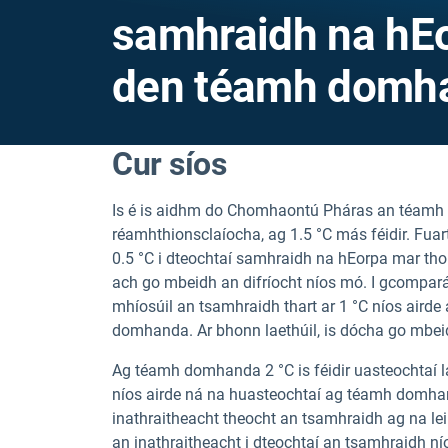
samhraidh na hEo
den téamh domh
Cur síos
Is é is aidhm do Chomhaontú Pháras an téamh d
réamhthionsclaíocha, ag 1.5 °C más féidir. Fua
0.5 °C i dteochtaí samhraidh na hEorpa mar tho
ach go mbeidh an difríocht níos mó. I gcompar
mhíosúil an tsamhraidh thart ar 1 °C níos airde
domhanda. Ar bhonn laethúil, is dócha go mbeidh
Ag téamh domhanda 2 °C is féidir uasteochtaí l
níos airde ná na huasteochtaí ag téamh domhanda
inathraitheacht theocht an tsamhraidh ag na leib
an inathraitheacht i dteochtaí an tsamhraidh n