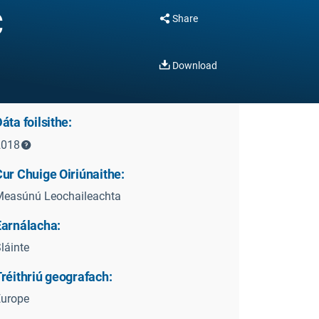
C
Share
Download
áta foilsithe:
2018
ur Chuige Oiriúnaithe:
Measúnú Leochaileachta
Earnálacha:
láinte
réithriú geografach:
Europe