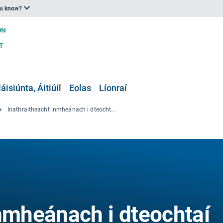
ou know?
áisiúnta, Áitiúil
Eolas
Líonraí
Inathraitheacht inmheánach i dteochtaí samhraidh na hEorpa ag 1.5 °C agus 2 °C den téamh domhanda
inmheánach i dteochtaí