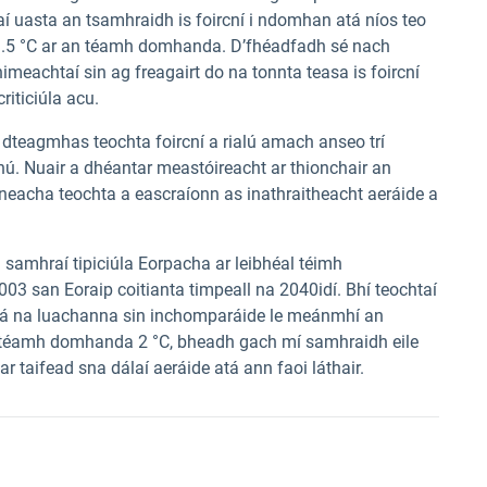
taí uasta an tsamhraidh is foircní i ndomhan atá níos teo
n 1.5 °C ar an téamh domhanda. D’fhéadfadh sé nach
eachtaí sin ag freagairt do na tonnta teasa is foircní
riticiúla acu.
na dteagmhas teochta foircní a rialú amach anseo trí
 Nuair a dhéantar meastóireacht ar thionchair an
rcneacha teochta a eascraíonn as inathraitheacht aeráide a
 samhraí tipiciúla Eorpacha ar leibhéal téimh
3 san Eoraip coitianta timpeall na 2040idí. Bhí teochtaí
: tá na luachanna sin inchomparáide le meánmhí an
n téamh domhanda 2 °C, bheadh gach mí samhraidh eile
r taifead sna dálaí aeráide atá ann faoi láthair.