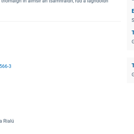
triomaigh in aimsir an tsamhraidh, rud a laghdóidh
S
T
G
T
566-3
G
a Rialú