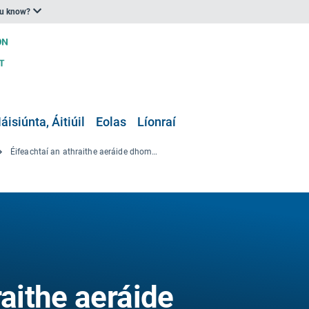
ou know?
áisiúnta, Áitiúil
Eolas
Líonraí
Éifeachtaí an athraithe aeráide dhomhanda ar tharchur Chikungunya sa 21ú haois a shamhaltú
raithe aeráide