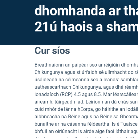
dhomhanda ar th
21ú haois a sham
Cur síos
Breathnaíonn an páipéar seo ar réigiúin dhomha
Chikungunya agus stiúrfaidh sé ullmhacht do
úsáideadh na céimeanna seo a leanas: samhl
uatheascarthach Chikungunya, agus dhá réamh-
ionadaíoch (RCP) 4.5 agus 8.5. Mar léarscáilea
áireamh, táirgeadh iad. Léiríonn an dá chás san
cuid mhór de lár na hEorpa, go háirithe an Iodái
aibhneacha na Réine agus na Réine sa Ghearmái
bunaithe ar na cásanna féideartha. Is é Tuaiscea
bhfuil an oiriúnacht is airde aige faoi láthair 