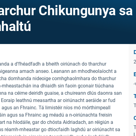
archur Chikungunya sa
haltú
D
nda a d’fhéadfadh a bheith oiriúnach do tharchur
 ráigeanna amach anseo. Leanann an mhodheolaíocht a
E
acha domhanda nideoige comhghaolmhara do tharchur
-
mheastachán ina dhiaidh sin faoin gconair tiúchana
nna na céime deiridh guaise, a chuireann dlús daonra san
T
 Eoraip leathnú measartha ar oiriúnacht aeráide ar fud
T
l agus an Fhrainc. Tá limistéir níos mó mórthimpeall
n agus sa Fhrainc ag méadú a n-oiriúnachta freisin
C
rt na hIodáile, gar do chósta Aidriadach, an réigiún a
T
agus réamh-mheastar go dtiocfaidh laghdú ar oiriúnacht sa
L