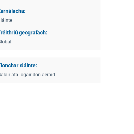
Earnálacha:
láinte
réithriú geografach:
lobal
ionchar sláinte:
alair atá íogair don aeráid