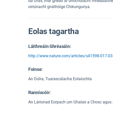
dá chás, mar gheall ar dhóchúlacht mhéadaithe 
oiriúnacht gnáthóige Chikungunya.
Eolas tagartha
Láithreáin Ghréasáin:
http://www.nature.com/articles/s41598-017-03
Foinse
:
An Dúlra, Tuarascálacha Eolaíochta
Ranníocóir:
An Lárionad Eorpach um Ghalair a Chosc agus 