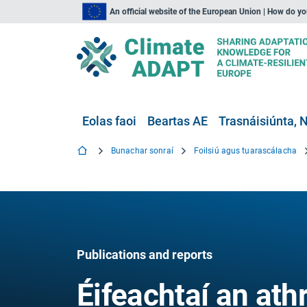
An official website of the European Union | How do y
Eolas faoi
Beartas AE
Trasnáisiúnta, N
Bunachar sonraí
Foilsiú agus tuarascálacha
Publications and reports
Éifeachtaí an ath