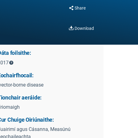
Share
Download
áta foilsithe:
2017
ochairfhocail:
vector-borne disease
ionchair aeráide:
riomaigh
ur Chuige Oiriúnaithe:
uairimí agus Cásanna, Measúnú
eochaileachta