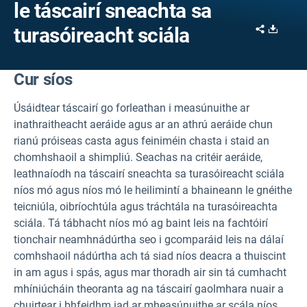
le táscairí sneachta sa
Share
Downl
turasóireacht sciála
Cur síos
Úsáidtear táscairí go forleathan i measúnuithe ar
inathraitheacht aeráide agus ar an athrú aeráide chun
rianú próiseas casta agus feiniméin chasta i staid an
chomhshaoil a shimpliú. Seachas na critéir aeráide,
leathnaíodh na táscairí sneachta sa turasóireacht sciála
níos mó agus níos mó le heilimintí a bhaineann le gnéithe
teicniúla, oibríochtúla agus tráchtála na turasóireachta
sciála. Tá tábhacht níos mó ag baint leis na fachtóirí
tionchair neamhnádúrtha seo i gcomparáid leis na dálaí
comhshaoil nádúrtha ach tá siad níos deacra a thuiscint
in am agus i spás, agus mar thoradh air sin tá cumhacht
mhíniúcháin theoranta ag na táscairí gaolmhara nuair a
chuirtear i bhfeidhm iad ar mheasúnuithe ar scála níos