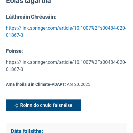
Eolas tagartha
Láithreáin Ghréasáin:
https://link.springer.com/article/10.1007%2Fs00484-020-
01867-3
Foinse
:
https://link.springer.com/article/10.1007%2Fs00484-020-
01867-3
Arna fhoilsiú in Climate-ADAPT
:
Apr 20, 2025
Roinn do chuid faisnéise
Dáta foilsithe: