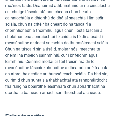
mó/níos faide. Déanaimid athbhreithniú ar na cineálacha
cur chuige táscairí atá ann cheana chun bearta
cainníochtúla a dhíorthú do dhálaí sneachta i limistéir
sciála, chun na critéir ba cheart do na táscairí a
chomhlíonadh a fhoirmliú, agus chun liosta táscairí a
sholáthar lena sonraíochtaí teicniúla is féidir a úsáid i
measúnuithe ar riocht sneachta do thurasóireacht sciála.
Chun na táscairí sin a úsáid, moltar nós imeachta trí
chéim ina mbeidh sainmhíniú, cur i bhfeidhm agus
léirmhíniú. Cuirimid moltaí ar fáil freisin maidir le
measúnuithe táscaire-bhunaithe a dhearadh ar éifeachtaí
an athraithe aeráide ar thurasóireacht sciála. Dá bhrí sin,
cuirimid chun suntais a thábhachtaí atá rannpháirtíocht
fhairsing na bpáirtithe leasmhara chun ábharthacht na
dtorthaí a baineadh amach san fhíorshaol a cheadú.