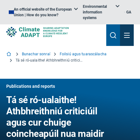
Environmental
An official website of the European
information
GA
Union | How do you know?
systems
Bunachar sonraí
Foilsiú agus tuarascálacha
Tá sé ró-ualaithe! Athbhreithniú criticiúil agus cur chuige coincheapúil nua maidir le táscairí sneachta sa turasóireacht sciála
Publications and reports
Tá sé ró-ualaithe!
Athbhreithniú criticiúil
agus cur chuige
coincheapúil nua maidir