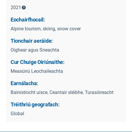
2021
Eochairfhocail:
Alpine tourism, skiing, snow cover
Tionchair aeráide:
Oighear agus Sneachta
Cur Chuige Oiriúnaithe:
Measúnú Leochaileachta
Earnálacha:
Bainistíocht uisce, Ceantair sléibhe, Turasóireacht
Tréithriú geografach:
Global