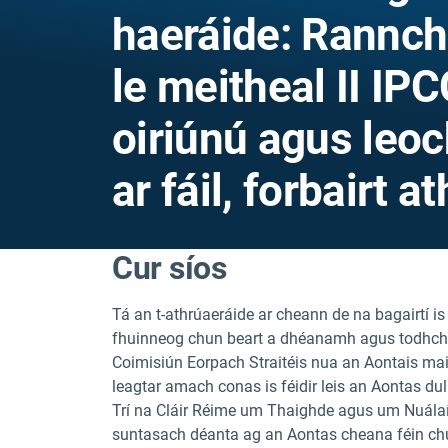
haeráide: Rannch
le meitheal II IPC
oiriúnú agus leoc
ar fáil, forbairt
Cur síos
Tá an t-athrú
aeráide ar cheann de na bagairtí i
fhuinneog chun beart a dhéanamh agus todhcha
Coimisiún Eorpach Straitéis nua an Aontais maidi
leagtar amach conas is féidir leis an Aontas dul
Trí na Cláir Réime um Thaighde agus um Nuálaí
suntasach déanta ag
an Aontas cheana féin chu