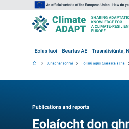
An official website of the European Union | How do y
Eolas faoi
Beartas AE
Trasnáisiúnta, N
Bunachar sonraí
Foilsiú agus tuarascálacha
Publications and reports
Eolaíocht don gh