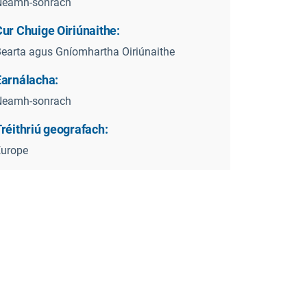
Neamh-sonrach
ur Chuige Oiriúnaithe:
earta agus Gníomhartha Oiriúnaithe
Earnálacha:
Neamh-sonrach
réithriú geografach:
Europe