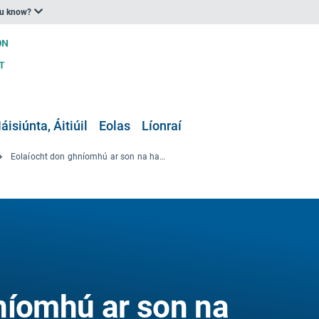
ou know?
áisiúnta, Áitiúil
Eolas
Líonraí
Eolaíocht don ghníomhú ar son na haeráide: Rannchuidiú taighde an Aontais le meitheal II IPCC maidir le tionchair, oiriúnú agus leochaileacht: réitigh a chur ar fáil, forbairt athléimneach a chumasú
níomhú ar son na