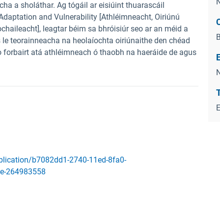
ha a sholáthar. Ag tógáil ar eisiúint thuarascáil
 Adaptation and Vulnerability [Athléimneacht, Oiriúnú
C
chaileacht], leagtar béim sa bhróisiúr seo ar an méid a
B
s le teorainneacha na heolaíochta oiriúnaithe den chéad
 forbairt atá athléimneach ó thaobh na haeráide de agus
T
publication/b7082dd1-2740-11ed-8fa0-
ce-264983558