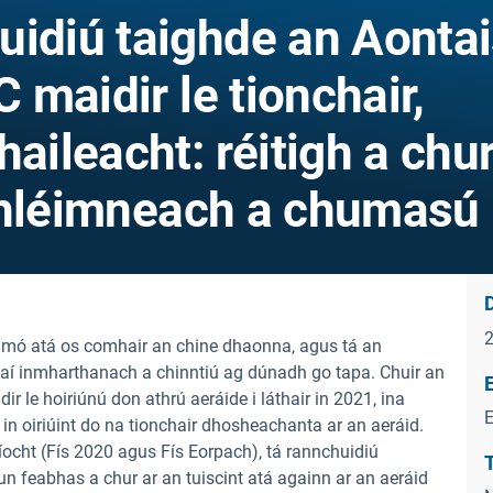
uidiú taighde an Aonta
C maidir le tionchair,
haileacht: réitigh a chu
 athléimneach a chumasú
D
s mó atá os comhair an chine dhaonna, agus tá an
í inmharthanach a chinntiú ag dúnadh go tapa. Chuir an
E
r le hoiriúnú don athrú aeráide i láthair in 2021, ina
E
 in oiriúint do na tionchair dhosheachanta ar an aeráid.
ocht (Fís 2020 agus Fís Eorpach), tá rannchuidiú
T
n feabhas a chur ar an tuiscint atá againn ar an aeráid