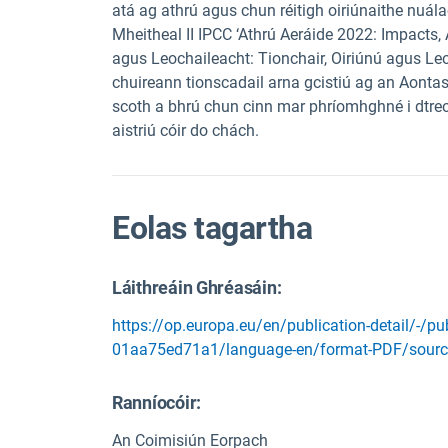
atá ag athrú agus chun réitigh oiriúnaithe nuálac
Mheitheal II IPCC ‘Athrú Aeráide 2022: Impacts,
agus Leochaileacht: Tionchair, Oiriúnú agus Leo
chuireann tionscadail arna gcistiú ag an Aonta
scoth a bhrú chun cinn mar phríomhghné i dtreo
aistriú cóir do chách.
Eolas tagartha
Láithreáin Ghréasáin:
https://op.europa.eu/en/publication-detail/-/
01aa75ed71a1/language-en/format-PDF/sour
Ranníocóir:
An Coimisiún Eorpach