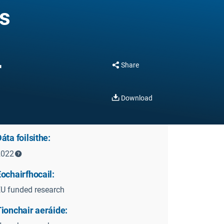
is
r
Share
Download
áta foilsithe:
2022
ochairfhocail:
U funded research
ionchair aeráide: