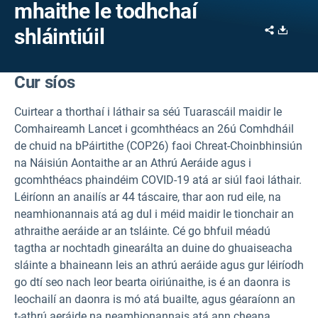
mhaithe le todhchaí
Share
Downl
shláintiúil
Cur síos
Cuirtear a thorthaí i láthair sa séú Tuarascáil maidir le
Comhaireamh Lancet i gcomhthéacs an 26ú Comhdháil
de chuid na bPáirtithe (COP26) faoi Chreat-Choinbhinsiún
na Náisiún Aontaithe ar an Athrú Aeráide agus i
gcomhthéacs phaindéim COVID-19 atá ar siúl faoi láthair.
Léiríonn an anailís ar 44 táscaire, thar aon rud eile, na
neamhionannais atá ag dul i méid maidir le tionchair an
athraithe aeráide ar an tsláinte. Cé go bhfuil méadú
tagtha ar nochtadh ginearálta an duine do ghuaiseacha
sláinte a bhaineann leis an athrú aeráide agus gur léiríodh
go dtí seo nach leor bearta oiriúnaithe, is é an daonra is
leochailí an daonra is mó atá buailte, agus géaraíonn an
t-athrú aeráide na neamhionannais atá ann cheana.