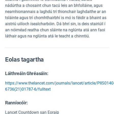
nádúrtha a chosaint chun tacú leis an bhfolláine, agus
neamhionannais a laghdú trí thionchair laghdaithe ar an
tsláinte agus trí chomhthairbhí is mó is féidir a bhaint as
aistriú uilíoch ísealcharbóin. Dá bhrí sin, is deis stairiúil í
an nóiméad reatha chun sláinte na nglúnta atá ann faoi
láthair agus na nglúnta atá le teacht a chinntiú.
Eolas tagartha
Láithreáin Ghréasáin:
https://www.thelancet.com/journals/lancet/article/PIIS0140
6736(21)01787-6/fulltext
Ranníocóir:
Lancet Countdown san Eoraip