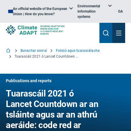
Environmental
An official website of the European
information
GA
Union | How do you know?
systems
Bunachar sonraí
Foilsiú agus tuarascálacha
Tuarascáil 2021 ó Lancet Countdown ar an tsláinte agus ar an athrú aeráide: code red ar mhaithe le todhchaí shláintiúil
Publications and reports
Tuarascáil 2021 ó
Lancet Countdown ar an
tsláinte agus ar an athrú
aeráide: code red ar