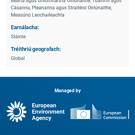
Bearta agus Gníomhartha Oiriúnaithe, Tuairimí agus
Cásanna, Pleananna agus Straitéisí Oiriúnaithe,
Measúnú Leochaileachta
Earnálacha:
Sláinte
Tréithriú geografach:
Global
Managed by