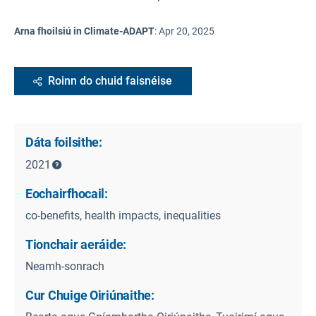
Arna fhoilsiú in Climate-ADAPT
:
Apr 20, 2025
Roinn do chuid faisnéise
Dáta foilsithe:
2021
Eochairfhocail:
co-benefits, health impacts, inequalities
Tionchair aeráide:
Neamh-sonrach
Cur Chuige Oiriúnaithe: