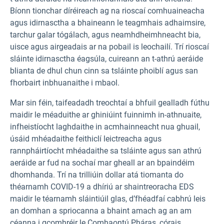
Bíonn tionchar díréireach ag na rioscaí comhuaineacha
agus idirnasctha a bhaineann le teagmhais adhaimsire,
tarchur galar tógálach, agus neamhdheimhneacht bia,
uisce agus airgeadais ar na pobail is leochailí. Trí rioscaí
sláinte idirnasctha éagsúla, cuireann an t-athrú aeráide
blianta de dhul chun cinn sa tsláinte phoiblí agus san
fhorbairt inbhuanaithe i mbaol.
Mar sin féin, taifeadadh treochtaí a bhfuil gealladh fúthu
maidir le méaduithe ar ghiniúint fuinnimh in-athnuaite,
infheistíocht laghdaithe in acmhainneacht nua ghuail,
úsáid mhéadaithe feithiclí leictreacha agus
rannpháirtíocht mhéadaithe sa tsláinte agus san athrú
aeráide ar fud na sochaí mar gheall ar an bpaindéim
dhomhanda. Trí na trilliúin dollar atá tiomanta do
théarnamh COVID-19 a dhíriú ar shaintreoracha EDS
maidir le téarnamh sláintiúil glas, d’fhéadfaí cabhrú leis
an domhan a spriocanna a bhaint amach ag an am
céanna i gcomhréir le Comhaontú Pháras, córais