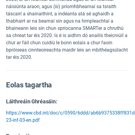
náisiúnta araon; agus (iii) príomhbhearnaí sa tsraith
táscairí a shainaithint, a indéanta atá sé aghaidh a
thabhairt ar na bearnaí sin agus na himpleachtaí a
bhaineann leis sin chun spriocanna SMARTer a chruthú
sa chreat tar éis 2020. Is é is aidhm dó anailís theicniúil a
chur ar fáil chun cuidiú le bonn eolais a chur faoin
bpróiseas cinnteoireachta maidir leis an mbithéagsúlacht
tar éis 2020.
Eolas tagartha
Láithreáin Ghréasáin:
https://www.cbd.int/doc/c/0590/6ddd/ab6b9375338ff831d
23-inf-03-en.pdf