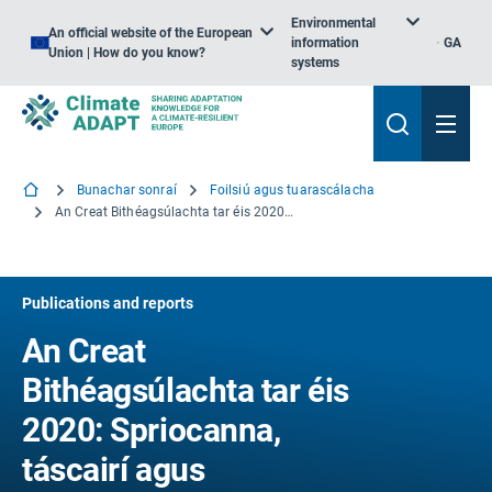
Environmental
An official website of the European
information
GA
Union | How do you know?
systems
Bunachar sonraí
Foilsiú agus tuarascálacha
An Creat Bithéagsúlachta tar éis 2020: Spriocanna, táscairí agus impleachtaí intomhaisteachta ar an leibhéal domhanda agus ar an leibhéal náisiúnta
Publications and reports
An Creat
Bithéagsúlachta tar éis
2020: Spriocanna,
táscairí agus