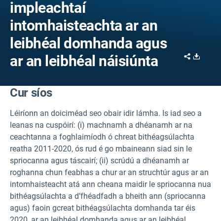
impleachtaí
intomhaisteachta ar an
leibhéal domhanda agus
Share
Downl
ar an leibhéal náisiúnta
Cur síos
Léiríonn an doiciméad seo obair idir lámha. Is iad seo a
leanas na cuspóirí: (i) machnamh a dhéanamh ar na
ceachtanna a foghlaimíodh ó chreat bithéagsúlachta
reatha 2011-2020, ós rud é go mbaineann siad sin le
spriocanna agus táscairí; (ii) scrúdú a dhéanamh ar
roghanna chun feabhas a chur ar an struchtúr agus ar an
intomhaisteacht atá ann cheana maidir le spriocanna nua
bithéagsúlachta a d’fhéadfadh a bheith ann (spriocanna
agus) faoin gcreat bithéagsúlachta domhanda tar éis
2020, ar an leibhéal domhanda agus ar an leibhéal