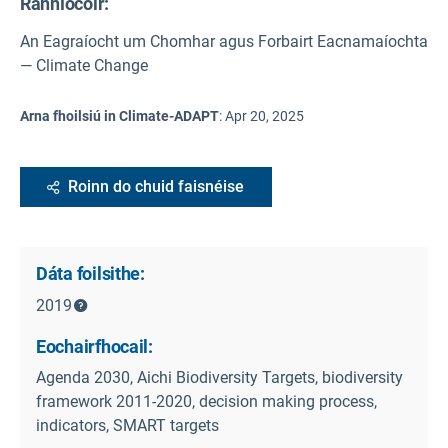
Ranníocóir:
An Eagraíocht um Chomhar agus Forbairt Eacnamaíochta
— Climate Change
Arna fhoilsiú in Climate-ADAPT
:
Apr 20, 2025
Roinn do chuid faisnéise
Dáta foilsithe:
2019
Eochairfhocail:
Agenda 2030, Aichi Biodiversity Targets, biodiversity
framework 2011-2020, decision making process,
indicators, SMART targets