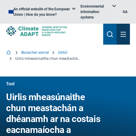
Environmental
An official website of the European
information
GA
Union | How do you know?
systems
Bunachar sonraí
Uirlisí
Uirlis mheasúnaithe chun meastachán a dhéanamh ar na costais eacnamaíocha a bhaineann le tionchair an athraithe aeráide ar an tsláinte
Tool
Uirlis mheasúnaithe
chun meastachán a
dhéanamh ar na costais
eacnamaíocha a