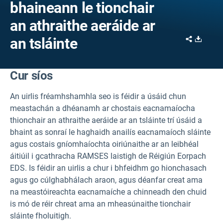
bhaineann le tionchair
an athraithe aeráide ar
Share
Downl
an tsláinte
Cur síos
An uirlis fréamhshamhla seo is féidir a úsáid chun
meastachán a dhéanamh ar chostais eacnamaíocha
thionchair an athraithe aeráide ar an tsláinte trí úsáid a
bhaint as sonraí le haghaidh anailís eacnamaíoch sláinte
agus costais gníomhaíochta oiriúnaithe ar an leibhéal
áitiúil i gcathracha RAMSES laistigh de Réigiún Eorpach
EDS.
Is féidir an uirlis a chur i bhfeidhm go hionchasach
agus go cúlghabhálach araon, agus déanfar creat ama
na meastóireachta eacnamaíche a chinneadh den chuid
is mó de réir chreat ama an mheasúnaithe tionchair
sláinte fholuitigh.