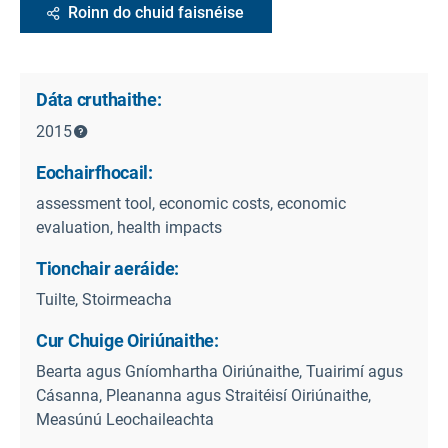
Roinn do chuid faisnéise
Dáta cruthaithe:
2015
Eochairfhocail:
assessment tool, economic costs, economic
evaluation, health impacts
Tionchair aeráide:
Tuilte, Stoirmeacha
Cur Chuige Oiriúnaithe:
Bearta agus Gníomhartha Oiriúnaithe, Tuairimí agus
Cásanna, Pleananna agus Straitéisí Oiriúnaithe,
Measúnú Leochaileachta