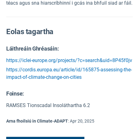
téacs agus sna hiarscríbhinní i gcás ina bhfuil siad ar fáil.
Eolas tagartha
Láithreáin Ghréasáin:
https://iclei-europe.org/projects/?c=search&uid=8P45f0jv
https://cordis.europa.eu/article/id/165875-assessing-the-
impact-of-climate-change-on-cities
Foinse
:
RAMSES Tionscadal Insoláthartha 6.2
Arna fhoilsiú in Climate-ADAPT
:
Apr 20, 2025