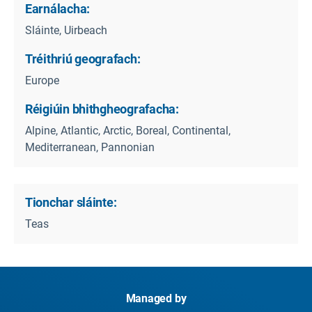
Earnálacha:
Sláinte, Uirbeach
Tréithriú geografach:
Europe
Réigiúin bhithgheografacha:
Alpine, Atlantic, Arctic, Boreal, Continental,
Mediterranean, Pannonian
Tionchar sláinte:
Teas
Managed by