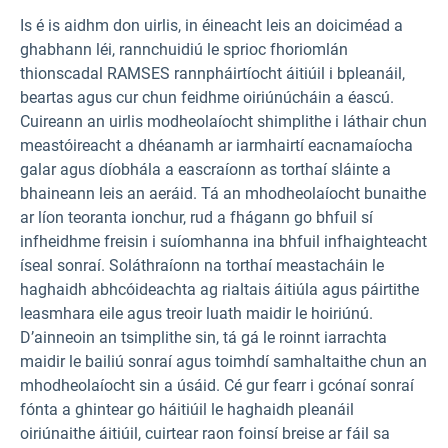
Is é is aidhm don uirlis, in éineacht leis an doiciméad a
ghabhann léi, rannchuidiú le sprioc fhoriomlán
thionscadal RAMSES rannpháirtíocht áitiúil i bpleanáil,
beartas agus cur chun feidhme oiriúnúcháin a éascú.
Cuireann an uirlis modheolaíocht shimplithe i láthair chun
meastóireacht a dhéanamh ar iarmhairtí eacnamaíocha
galar agus díobhála a eascraíonn as torthaí sláinte a
bhaineann leis an aeráid. Tá an mhodheolaíocht bunaithe
ar líon teoranta ionchur, rud a fhágann go bhfuil sí
infheidhme freisin i suíomhanna ina bhfuil infhaighteacht
íseal sonraí. Soláthraíonn na torthaí meastacháin le
haghaidh abhcóideachta ag rialtais áitiúla agus páirtithe
leasmhara eile agus treoir luath maidir le hoiriúnú.
D’ainneoin an tsimplithe sin, tá gá le roinnt iarrachta
maidir le bailiú sonraí agus toimhdí samhaltaithe chun an
mhodheolaíocht sin a úsáid. Cé gur fearr i gcónaí sonraí
fónta a ghintear go háitiúil le haghaidh pleanáil
oiriúnaithe áitiúil, cuirtear raon foinsí breise ar fáil sa