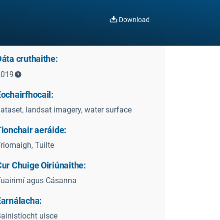
Download
áta cruthaithe:
2019
ochairfhocail:
ataset, landsat imagery, water surface
ionchair aeráide:
riomaigh, Tuilte
ur Chuige Oiriúnaithe:
uairimí agus Cásanna
Earnálacha:
ainistíocht uisce