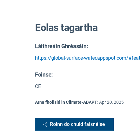
Eolas tagartha
Láithreáin Ghréasáin:
https://global-surface-water.appspot.com/#fea
Foinse
:
CE
Arna fhoilsiú in Climate-ADAPT
:
Apr 20, 2025
Roinn do chuid faisnéise