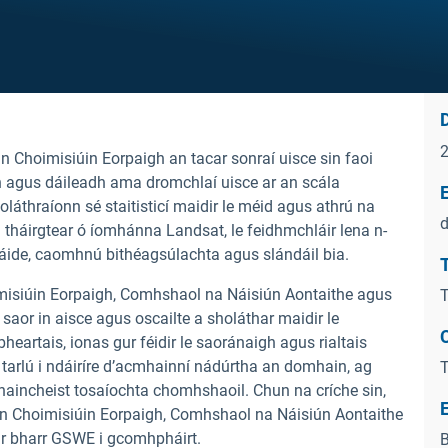
D
 Choimisiúin Eorpaigh an tacar sonraí uisce sin faoi
agus dáileadh ama dromchlaí uisce ar an scála
E
áthraíonn sé staitisticí maidir le méid agus athrú na
d
a tháirgtear ó íomhánna Landsat, le feidhmchláir lena n-
ráide, caomhnú bithéagsúlachta agus slándáil bia.
T
isiúin Eorpaigh, Comhshaol na Náisiún Aontaithe agus
T
saor in aisce agus oscailte a sholáthar maidir le
C
heartais, ionas gur féidir le saoránaigh agus rialtais
arlú i ndáiríre d’acmhainní nádúrtha an domhain, ag
T
 shaincheist tosaíochta chomhshaoil. Chun na críche sin,
n Choimisiúin Eorpaigh, Comhshaol na Náisiún Aontaithe
r bharr GSWE i gcomhpháirt.
B