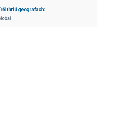
réithriú geografach:
lobal