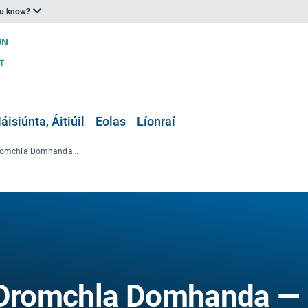
ou know?
áisiúnta, Áitiúil
Eolas
Líonraí
Taiscéalaí Uisce Dromchla Domhanda — GSWE
e Dromchla Domhanda —