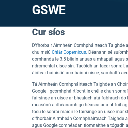
GSWE
Cur síos
D’fhorbair Airmheán Comhpháirteach Taighde an
chuimsiú
Chlár Copernicus.
Déanann sé suíomh 
domhanda le 3.5 bliain anuas a mhapáil agus sol
ndromchlaí uisce sin. Tacóidh an tacar sonraí, 
áirítear bainistiú acmhainní uisce, samhaltú ae
Tá Airmheán Comhpháirteach Taighde an Choim
Google i gcomhpháirtíocht le chéile chun sonraí 
fairsinge an uisce ar bhealach atá fabhrach do b
measúnú a dhéanamh go héasca ar a bhfuil ag t
tosú le sonraí maidir le fairsinge an uisce mar
d’fhorbair Airmheán Comhpháirteach Taighde a
agus Google comhéadan tiomnaithe a tógadh a