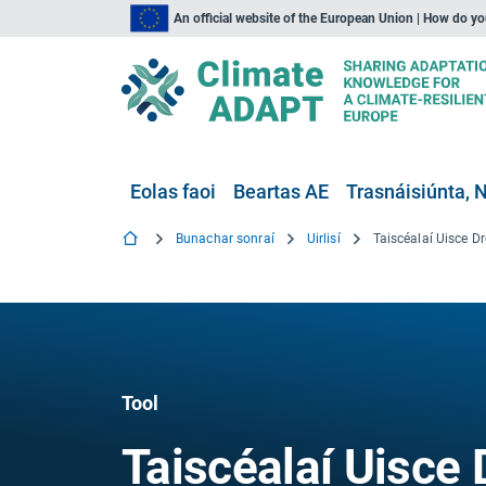
An official website of the European Union | How do y
Eolas faoi
Beartas AE
Trasnáisiúnta, N
Bunachar sonraí
Uirlisí
Tool
Taiscéalaí Uisc