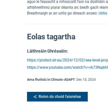
agus le feasacht a mhúscailt faoi na dúshláin a
athbhreithniú piaraí déanta air, beidh gach r
Breathnaigh ar an uirlis go díreach anseo:
Uirli
Eolas tagartha
Láithreáin Ghréasáin:
https://protect-slr.eu/2024/12/02/sea-level-proj
https://www.youtube.com/watch?v=vk73Najkh
Arna fhoilsiú in Climate-ADAPT
:
Dec 10, 2024
Roinn do chuid faisnéise