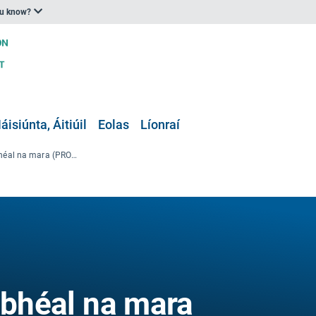
ou know?
áisiúnta, Áitiúil
Eolas
Líonraí
Uirlis teilgin ar leibhéal na mara (PROTECT)
leibhéal na mara