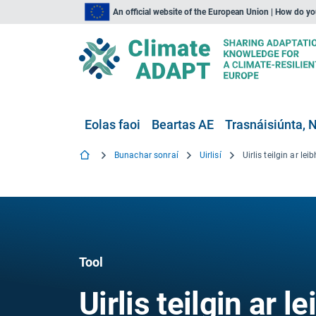
An official website of the European Union | How do y
Eolas faoi
Beartas AE
Trasnáisiúnta, N
Bunachar sonraí
Uirlisí
Tool
Uirlis teilgin ar 