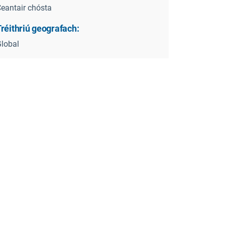
eantair chósta
réithriú geografach:
lobal