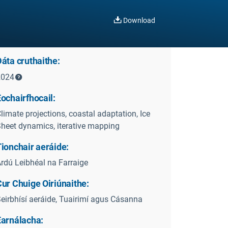
Download
áta cruthaithe:
2024
ochairfhocail:
limate projections, coastal adaptation, Ice
heet dynamics, iterative mapping
ionchair aeráide:
rdú Leibhéal na Farraige
ur Chuige Oiriúnaithe:
eirbhísí aeráide, Tuairimí agus Cásanna
Earnálacha: