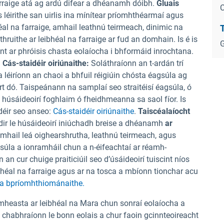
farraige atá ag ardú difear a dhéanamh dóibh.
Gluais
C
 léirithe san uirlis ina mínítear príomhthéarmaí agus
l na farraige, amhail leathnú teirmeach, dinimic na
T
athruithe ar leibhéal na farraige ar fud an domhain. Is é is
G
nt ar phróisis chasta eolaíocha i bhformáid inrochtana.
.
Cás-staidéir oiriúnaithe:
Soláthraíonn an t-ardán trí
a léiríonn an chaoi a bhfuil réigiúin chósta éagsúla ag
rt dó. Taispeánann na samplaí seo straitéisí éagsúla, ó
e húsáideoirí foghlaim ó fheidhmeanna sa saol fíor. Is
déir seo anseo:
Cás-staidéir oiriúnaithe
.
Taiscéalaíocht
idir le húsáideoirí iniúchadh breise a dhéanamh
ar
mhail leá oighearshrutha, leathnú teirmeach, agus
gsúla a ionramháil chun a n-éifeachtaí ar réamh-
n cur chuige praiticiúil seo d’úsáideoirí tuiscint níos
eibhéal na farraige agus ar na tosca a mbíonn tionchar acu
a bpríomhthiománaithe.
-mheasta ar leibhéal na Mara chun sonraí eolaíocha a
chabhraíonn le bonn eolais a chur faoin gcinnteoireacht