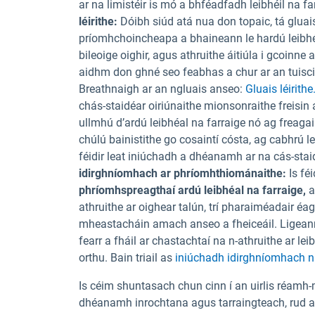
ar na limistéir is mó a bhféadfadh leibhéil na 
léirithe:
Dóibh siúd atá nua don topaic, tá gluais
príomhchoincheapa a bhaineann le hardú leibhéa
bileoige oighir, agus athruithe áitiúla i gcoinne 
aidhm don ghné seo feabhas a chur ar an tuisci
Breathnaigh ar an ngluais anseo:
Gluais léirithe
chás-staidéar oiriúnaithe mionsonraithe freisin 
ullmhú d’ardú leibhéal na farraige nó ag freagai
chúlú bainistithe go cosaintí cósta, ag cabhrú l
féidir leat iniúchadh a dhéanamh ar na cás-stai
idirghníomhach ar phríomhthiománaithe:
Is fé
phríomhspreagthaí ardú leibhéal na farraige,
a
athruithe ar oighear talún, trí pharaiméadair éa
mheastacháin amach anseo a fheiceáil. Ligeann a
fearr a fháil ar chastachtaí na n-athruithe ar l
orthu. Bain triail as
iniúchadh idirghníomhach n
Is céim shuntasach chun cinn í an uirlis réamh
dhéanamh inrochtana agus tarraingteach, rud a 