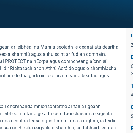
D
lgean ar leibhéal na Mara a seoladh le déanaí atá deartha
seo a shamhlú agus a thuiscint ar fud an domhain.
E
cadal PROTECT
na hEorpa agus comhcheanglaíonn sí
C
l Idir-Rialtasach ar an Athrú Aeráide agus ó shamhlacha
S
har í do thaighdeoirí, do lucht déanta beartas agus
T
A
scáil dhomhanda mhionsonraithe ar fáil a ligeann
C
 leibhéal na farraige a fhiosrú faoi chásanna éagsúla
S
aí gás ceaptha teasa agus frámaí ama a roghnú, is féidir
 anseo ar chóstaí éagsúla a shamhlú, ag tabhairt léargas