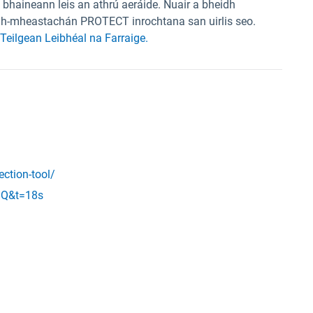
 bhaineann leis an athrú aeráide. Nuair a bheidh
éamh-mheastachán PROTECT inrochtana san uirlis seo.
s Teilgean Leibhéal na Farraige.
ection-tool/
lQ&t=18s