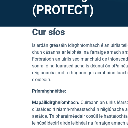
(PROTECT)
Cur síos
Is ardán gréasáin idirghníomhach é an uirlis tei
chun cásanna ar leibhéal na farraige amach an
Forbraíodh an uirlis seo mar chuid de thions
sonraí ó na tuarascálacha is déanaí ón bPainéa
réigiúnacha, rud a fhágann gur acmhainn luachm
d’oideoirí.
Príomhghnéithe:
Mapáil
idirghníomhach:
Cuireann an uirlis léar
d’úsáideoirí réamh-mheastacháin réigiúnacha ar
aeráide. Trí pharaiméadair cosúil le hastaíocht
le húsáideoirí airde leibhéal na farraige amach