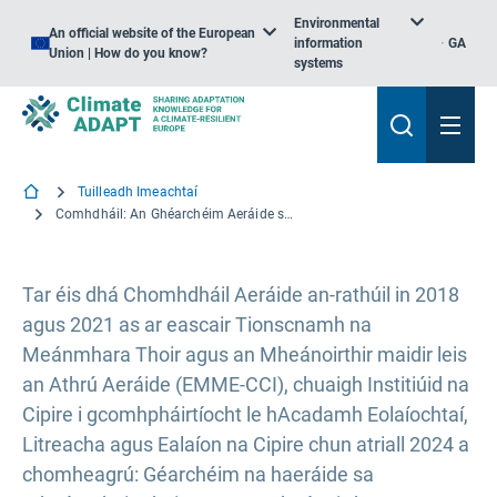
Environmental
An official website of the European
information
GA
Union | How do you know?
systems
Tuilleadh Imeachtaí
Comhdháil: An Ghéarchéim Aeráide sa Mheánmhuir Thoir agus sa Mheánoirthear
Tar éis dhá Chomhdháil Aeráide an-rathúil in 2018
agus 2021 as ar eascair Tionscnamh na
Meánmhara Thoir agus an Mheánoirthir maidir leis
an Athrú Aeráide (EMME-CCI), chuaigh Institiúid na
Cipire i gcomhpháirtíocht le hAcadamh Eolaíochtaí,
Litreacha agus Ealaíon na Cipire chun atriall 2024 a
chomheagrú: Géarchéim na haeráide sa