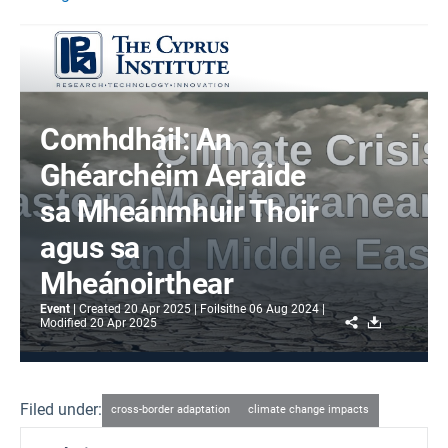
Comhdháil: An
Ghéarchéim Aeráide
sa Mheánmhuir Thoir
agus sa
Mheánoirthear
Event
Created
20 Apr 2025
Foilsithe
06 Aug 2024
Share
Download
Modified
20 Apr 2025
Filed under:
cross-border adaptation
climate change impacts