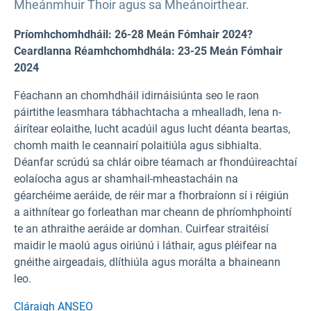
Mheánmhuir Thoir agus sa Mheánoirthear.
Príomhchomhdháil: 26-28 Meán Fómhair 2024?
Ceardlanna Réamhchomhdhála: 23-25 Meán Fómhair
2024
Féachann an chomhdháil idirnáisiúnta seo le raon
páirtithe leasmhara tábhachtacha a mhealladh, lena n-
áirítear eolaithe, lucht acadúil agus lucht déanta beartas,
chomh maith le ceannairí polaitiúla agus sibhialta.
Déanfar scrúdú sa chlár oibre téamach ar fhondúireachtaí
eolaíocha agus ar shamhail-mheastacháin na
géarchéime aeráide, de réir mar a fhorbraíonn sí i réigiún
a aithnítear go forleathan mar cheann de phríomhphointí
te an athraithe aeráide ar domhan. Cuirfear straitéisí
maidir le maolú agus oiriúnú i láthair, agus pléifear na
gnéithe airgeadais, dlíthiúla agus morálta a bhaineann
leo.
Cláraigh ANSEO