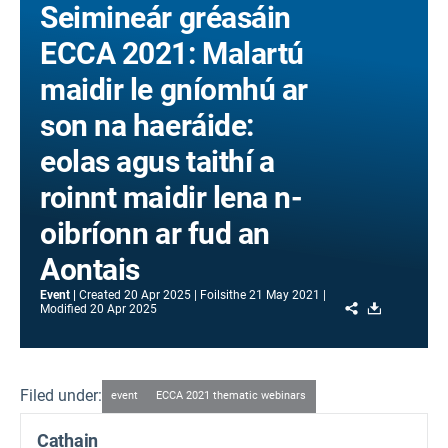
Seimineár gréasáin
ECCA 2021: Malartú
maidir le gníomhú ar
son na haeráide:
eolas agus taithí a
roinnt maidir lena n-
oibríonn ar fud an
Aontais
Event
Created
20 Apr 2025
Foilsithe
21 May 2021
Share
Download
Modified
20 Apr 2025
Filed under:
event
ECCA 2021 thematic webinars
Cathain