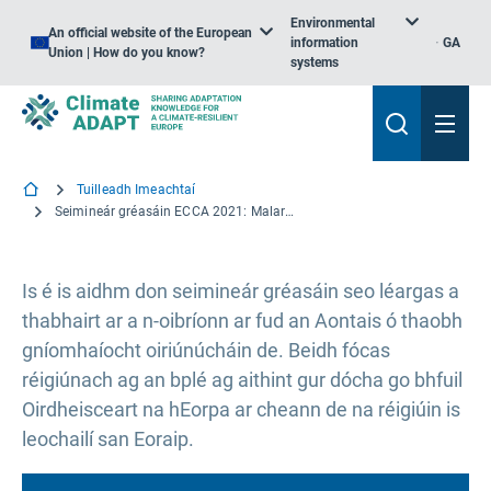
Environmental
An official website of the European
information
GA
Union | How do you know?
systems
Tuilleadh Imeachtaí
Seimineár gréasáin ECCA 2021: Malartú maidir le gníomhú ar son na haeráide: eolas agus taithí a roinnt maidir lena n-oibríonn ar fud an Aontais
Is é is aidhm don seimineár gréasáin seo léargas a
thabhairt ar a n-oibríonn ar fud an Aontais ó thaobh
gníomhaíocht oiriúnúcháin de. Beidh fócas
réigiúnach ag an bplé ag aithint gur dócha go bhfuil
Oirdheisceart na hEorpa ar cheann de na réigiúin is
leochailí san Eoraip.