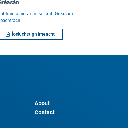
Gréasán
Tabhair cuairt ar an suíomh Gréasáin
seachtrach
Íosluchtaigh imeacht
About
Contact