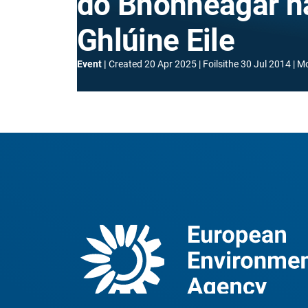
do Bhonneagar n
Ghlúine Eile
Event
Created
20 Apr 2025
Foilsithe
30 Jul 2014
Mo