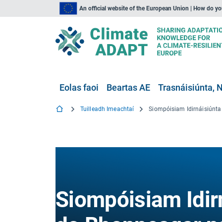
An official website of the European Union | How do y
Eolas faoi
Beartas AE
Trasnáisiúnta, N
Tuilleadh Imeachtaí
Siompóisiam Idir