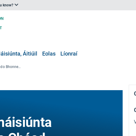
ou know?
áisiúnta, Áitiúil
Eolas
Líonraí
Siompóisiam Idirnáisiúnta do Bhonneagar na Chéad Ghlúine Eile
náisiúnta