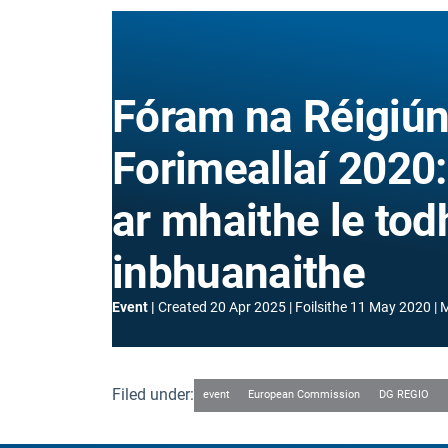
Fóram na Réigiún
Forimeallaí 2020:
ar mhaithe le tod
inbhuanaithe
Event
Created
20 Apr 2025
Foilsithe
11 May 2020
M
Filed under:
event
European Commission
DG REGIO