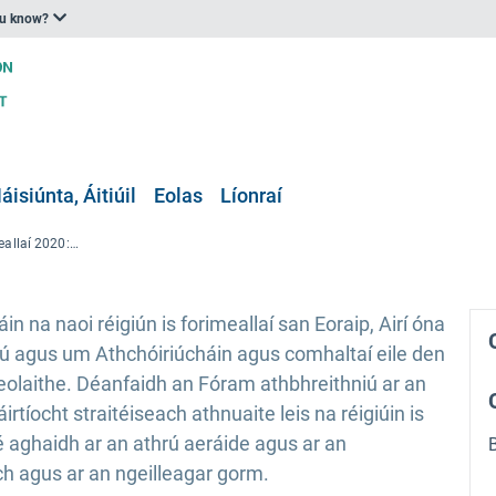
ou know?
áisiúnta, Áitiúil
Eolas
Líonraí
Fóram na Réigiún is Forimeallaí 2020: Le chéile ar mhaithe le todhchaí inbhuanaithe
in na naoi réigiún is forimeallaí san Eoraip, Airí óna
ú agus um Athchóiriúcháin agus comhaltaí eile den
eolaithe. Déanfaidh an Fóram athbhreithniú ar an
rtíocht straitéiseach athnuaite leis na réigiúin is
é aghaidh ar an athrú aeráide agus ar an
ch agus ar an ngeilleagar gorm.