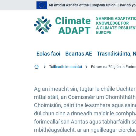
An official website of the European Union | How do y
Eolas faoi
Beartas AE
Trasnáisiúnta, N
Tuilleadh Imeachtaí
Ag an imeacht sin, tugtar le chéile Uachtará
mBallstáit, an Coimisinéir um Chomhtháth
Choimisiún, páirtithe leasmhara agus sain
dul chun cinn a rinneadh maidir le comhphái
forimeallaí san Aontas agus tabharfaidh s
mbithéagsúlacht, ar an ngeilleagar ciorcla