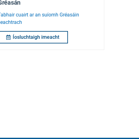
Gréasán
Tabhair cuairt ar an suíomh Gréasáin
seachtrach
Íosluchtaigh imeacht