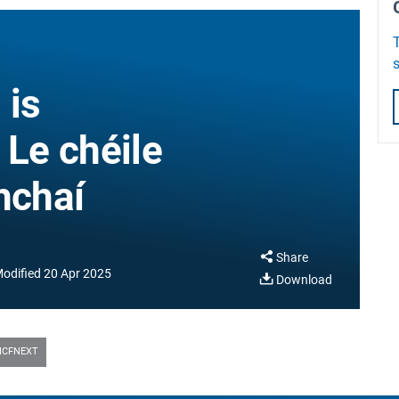
 is
 Le chéile
hchaí
Share
odified
20 Apr 2025
Download
ICFNEXT