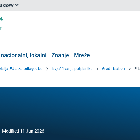
ou know?
 nacionalni, lokalni
Znanje
Mreže
Misija EU-a za prilagodbu
Izvješćivanje potpisnika
Grad Lisabon
Pit
Modified
11 Jun 2026