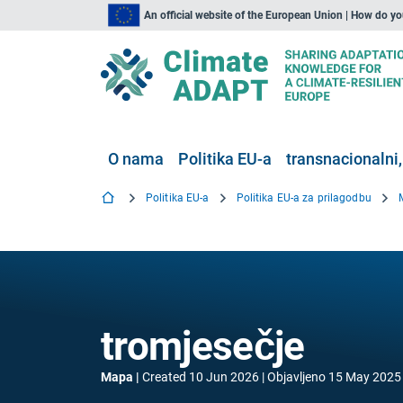
An official website of the European Union | How do y
O nama
Politika EU-a
transnacionalni,
Politika EU-a
Politika EU-a za prilagodbu
tromjesečje
Mapa
Created
10 Jun 2026
Objavljeno
15 May 2025