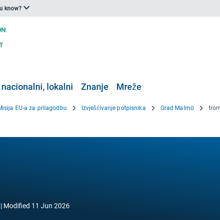
ou know?
 nacionalni, lokalni
Znanje
Mreže
Misija EU-a za prilagodbu
Izvješćivanje potpisnika
Grad Malmö
trom
Modified
11 Jun 2026