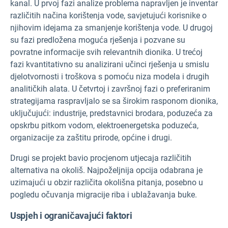
kanal. U prvoj fazi analize problema napravljen je inventar
različitih načina korištenja vode, savjetujući korisnike o
njihovim idejama za smanjenje korištenja vode. U drugoj
su fazi predložena moguća rješenja i pozvane su
povratne informacije svih relevantnih dionika. U trećoj
fazi kvantitativno su analizirani učinci rješenja u smislu
djelotvornosti i troškova s pomoću niza modela i drugih
analitičkih alata. U četvrtoj i završnoj fazi o preferiranim
strategijama raspravljalo se sa širokim rasponom dionika,
uključujući: industrije, predstavnici brodara, poduzeća za
opskrbu pitkom vodom, elektroenergetska poduzeća,
organizacije za zaštitu prirode, općine i drugi.
Drugi se projekt bavio procjenom utjecaja različitih
alternativa na okoliš. Najpoželjnija opcija odabrana je
uzimajući u obzir različita okolišna pitanja, posebno u
pogledu očuvanja migracije riba i ublažavanja buke.
Uspjeh i ograničavajući faktori