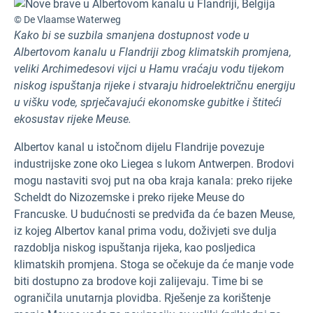
© De Vlaamse Waterweg
Kako bi se suzbila smanjena dostupnost vode u
Albertovom kanalu u Flandriji zbog klimatskih promjena,
veliki Archimedesovi vijci u Hamu vraćaju vodu tijekom
niskog ispuštanja rijeke i stvaraju hidroelektričnu energiju
u višku vode, sprječavajući ekonomske gubitke i štiteći
ekosustav rijeke Meuse.
Albertov kanal u istočnom dijelu Flandrije povezuje
industrijske zone oko Liegea s lukom Antwerpen. Brodovi
mogu nastaviti svoj put na oba kraja kanala: preko rijeke
Scheldt do Nizozemske i preko rijeke Meuse do
Francuske. U budućnosti se predviđa da će bazen Meuse,
iz kojeg Albertov kanal prima vodu, doživjeti sve dulja
razdoblja niskog ispuštanja rijeka, kao posljedica
klimatskih promjena. Stoga se očekuje da će manje vode
biti dostupno za brodove koji zalijevaju. Time bi se
ograničila unutarnja plovidba. Rješenje za korištenje