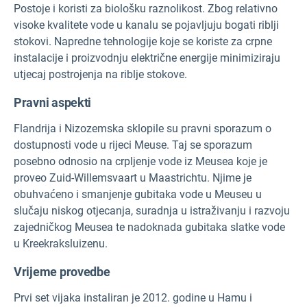
Postoje i koristi za biološku raznolikost. Zbog relativno
visoke kvalitete vode u kanalu se pojavljuju bogati riblji
stokovi. Napredne tehnologije koje se koriste za crpne
instalacije i proizvodnju električne energije minimiziraju
utjecaj postrojenja na riblje stokove.
Pravni aspekti
Flandrija i Nizozemska sklopile su pravni sporazum o
dostupnosti vode u rijeci Meuse. Taj se sporazum
posebno odnosio na crpljenje vode iz Meusea koje je
proveo Zuid-Willemsvaart u Maastrichtu. Njime je
obuhvaćeno i smanjenje gubitaka vode u Meuseu u
slučaju niskog otjecanja, suradnja u istraživanju i razvoju
zajedničkog Meusea te nadoknada gubitaka slatke vode
u Kreekraksluizenu.
Vrijeme provedbe
Prvi set vijaka instaliran je 2012. godine u Hamu i