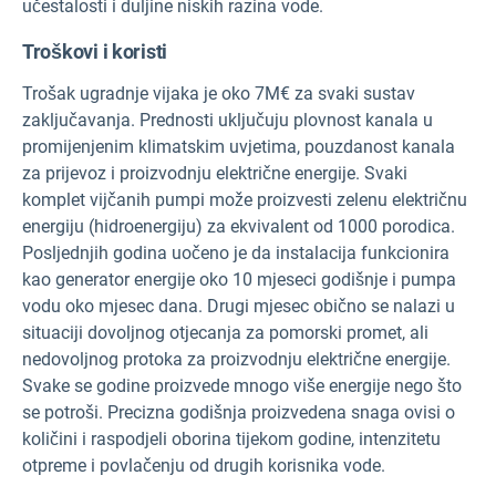
učestalosti i duljine niskih razina vode.
Troškovi i koristi
Trošak ugradnje vijaka je oko 7M€ za svaki sustav
zaključavanja. Prednosti uključuju plovnost kanala u
promijenjenim klimatskim uvjetima, pouzdanost kanala
za prijevoz i proizvodnju električne energije. Svaki
komplet vijčanih pumpi može proizvesti zelenu električnu
energiju (hidroenergiju) za ekvivalent od 1000 porodica.
Posljednjih godina uočeno je da instalacija funkcionira
kao generator energije oko 10 mjeseci godišnje i pumpa
vodu oko mjesec dana. Drugi mjesec obično se nalazi u
situaciji dovoljnog otjecanja za pomorski promet, ali
nedovoljnog protoka za proizvodnju električne energije.
Svake se godine proizvede mnogo više energije nego što
se potroši. Precizna godišnja proizvedena snaga ovisi o
količini i raspodjeli oborina tijekom godine, intenzitetu
otpreme i povlačenju od drugih korisnika vode.