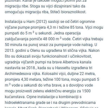
pozitivan. Kanal je također mogući plovni put za
migraciju ribe. Stoga su vijci dizajnirani tako da
omogućuju migraciju riba, štiteći bioraznolikost.
Instalacija u Ham (2012) sastoji se od četiri ogromne
vijčane pumpe promjera 4,3 m i težine 85 tona. Vijci mogu
3
pumpati do 5 m
u sekundi. Jedna operacija
3
zaključavanja pomiče 48 000 m
vode. Četiri vijka trebaju
50 minuta na punoj snazi za pumpanje vode natrag. U
2013. godini u Olenu su ugrađena tri slična vijka. Nakon
što su dokazali svoju funkcionalnost i učinkovitost,
ugradnja vijčanih pumpi na brave Albertova kanala
nastavila se 2018., kada su u Hasseltu izgrađena tri
Archimedesova vijka. Kolosalni vijci, duljine 22 metra,
promjera 4,30 metara, težine 100 tona, mogu pumpati 5
3
m
vode u sekundi do vrha brave, a s dovoljno vode
mogu proizvesti zelenu električnu energiju za 1500
kućanstava. Crpne instalacije u kombinaciji s
hidroelektranama grade se i na drugim prevodnicama