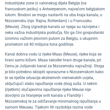
industrijske zone iz valonskog dijela Belgije (na
francuskom jeziku) s Antwerpenom, najvećom belgijskom
lukom. Brodovi se mogu nastaviti na oba kraja kanala, u
Nizozemsku (npr. Rajna, Rotterdam) i u Francusku
(Meuse). Zbog izgradnje kanala uz njega su razvijena i
neka važna industrijska područja, što ga čini gospodarski
iznimno važnim plovnim putom za Belgiju, s ukupnim
prometom od 40 milijuna tona godišnje.
Kanal dobiva vodu iz rijeke Maas (Meuse), rijeke koja se
hrani samo kišom. Maas također hrani druge kanale, pri
čemu je Julijanski kanal za Nizozemsku najvažniji. Stoga
je bilo potrebno sklopiti sporazume s Nizozemskom kako
bi se riješile situacije ekstremnih vremenskih uvjeta,
uključujući slabo ispuštanje vode zbog suša. U nekim
(rijetkim) slučajevima ispuštanje rijeke Meuse nije
dovoljno za hranjenje svih kanala u Flandriji i
Nizozemskoj te za održavanje minimalnog ispuštanja u
samom Meuseu. Tijekom tih razdoblja razina vode