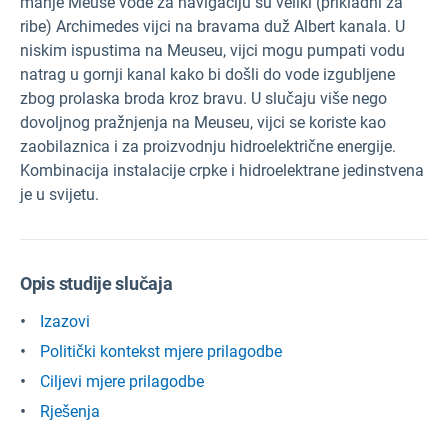
manje Meuse vode za navigaciju su veliki (prikladni za
ribe) Archimedes vijci na bravama duž Albert kanala. U
niskim ispustima na Meuseu, vijci mogu pumpati vodu
natrag u gornji kanal kako bi došli do vode izgubljene
zbog prolaska broda kroz bravu. U slučaju više nego
dovoljnog pražnjenja na Meuseu, vijci se koriste kao
zaobilaznica i za proizvodnju hidroelektrične energije.
Kombinacija instalacije crpke i hidroelektrane jedinstvena
je u svijetu.
Opis studije slučaja
Izazovi
Politički kontekst mjere prilagodbe
Ciljevi mjere prilagodbe
Rješenja