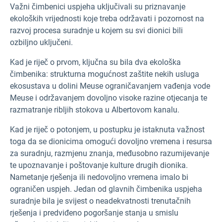
Važni čimbenici uspjeha uključivali su priznavanje
ekoloških vrijednosti koje treba održavati i pozornost na
razvoj procesa suradnje u kojem su svi dionici bili
ozbiljno uključeni.
Kad je riječ o prvom, ključna su bila dva ekološka
čimbenika: strukturna mogućnost zaštite nekih usluga
ekosustava u dolini Meuse ograničavanjem vađenja vode
Meuse i održavanjem dovoljno visoke razine otjecanja te
razmatranje ribljih stokova u Albertovom kanalu.
Kad je riječ o potonjem, u postupku je istaknuta važnost
toga da se dionicima omogući dovoljno vremena i resursa
za suradnju, razmjenu znanja, međusobno razumijevanje
te upoznavanje i poštovanje kulture drugih dionika.
Nametanje rješenja ili nedovoljno vremena imalo bi
ograničen uspjeh. Jedan od glavnih čimbenika uspjeha
suradnje bila je svijest o neadekvatnosti trenutačnih
rješenja i predviđeno pogoršanje stanja u smislu