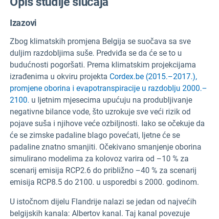
Opis studije slučaja
Izazovi
Zbog klimatskih promjena Belgija se suočava sa sve
duljim razdobljima suše. Predviđa se da će se to u
budućnosti pogoršati. Prema klimatskim projekcijama
izrađenima u okviru projekta
Cordex.be (2015.–2017.),
promjene oborina i evapotranspiracije u razdoblju 2000.–
2100.
u ljetnim mjesecima upućuju na produbljivanje
negativne bilance vode, što uzrokuje sve veći rizik od
pojave suša i njihove veće ozbiljnosti. Iako se očekuje da
će se zimske padaline blago povećati, ljetne će se
padaline znatno smanjiti. Očekivano smanjenje oborina
simulirano modelima za kolovoz varira od –10 % za
scenarij emisija RCP2.6 do približno –40 % za scenarij
emisija RCP8.5 do 2100. u usporedbi s 2000. godinom.
U istočnom dijelu Flandrije nalazi se jedan od najvećih
belgijskih kanala: Albertov kanal. Taj kanal povezuje