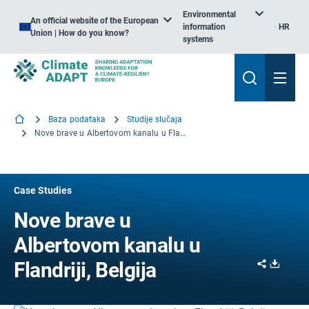
Environmental
An official website of the European
information
HR
Union | How do you know?
systems
Baza podataka
Studije slučaja
Nove brave u Albertovom kanalu u Flandriji, Belgija
Case Studies
Nove brave u
Albertovom kanalu u
Share
Downl
Flandriji, Belgija