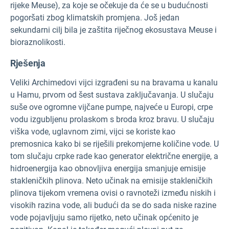
rijeke Meuse), za koje se očekuje da će se u budućnosti
pogoršati zbog klimatskih promjena. Još jedan
sekundarni cilj bila je zaštita riječnog ekosustava Meuse i
bioraznolikosti.
Rješenja
Veliki Archimedovi vijci izgrađeni su na bravama u kanalu
u Hamu, prvom od šest sustava zaključavanja. U slučaju
suše ove ogromne vijčane pumpe, najveće u Europi, crpe
vodu izgubljenu prolaskom s broda kroz bravu. U slučaju
viška vode, uglavnom zimi, vijci se koriste kao
premosnica kako bi se riješili prekomjerne količine vode. U
tom slučaju crpke rade kao generator električne energije, a
hidroenergija kao obnovljiva energija smanjuje emisije
stakleničkih plinova. Neto učinak na emisije stakleničkih
plinova tijekom vremena ovisi o ravnoteži između niskih i
visokih razina vode, ali budući da se do sada niske razine
vode pojavljuju samo rijetko, neto učinak općenito je