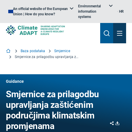
Environmental
An official website of the European
information
HR
Union | How do you know?
systems
Baza podataka
Smjernice
Smjernice za prilagodbu upravljanja zaštićenim područjima klimatskim promjenama
Guidance
Smjernice za prilagodbu
upravljanja zaštićenim
područjima klimatskim
Share
Downl
promjenama