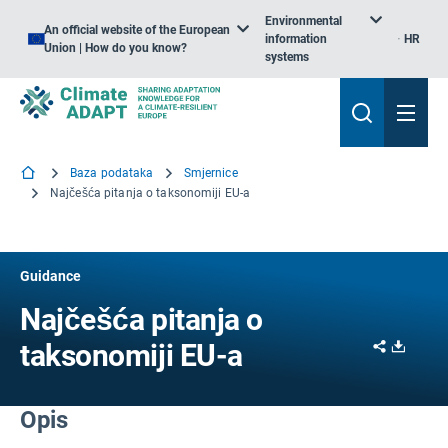
Environmental
An official website of the European
information
HR
Union | How do you know?
systems
Baza podataka
Smjernice
Najčešća pitanja o taksonomiji EU-a
Guidance
Najčešća pitanja o
Share
Downl
taksonomiji EU-a
Opis