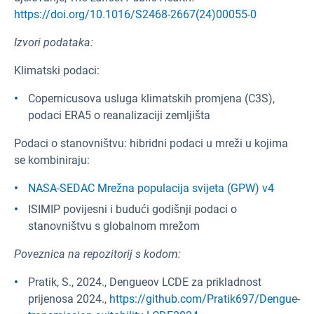
https://doi.org/10.1016/S2468-2667(24)00055-0
Izvori podataka:
Klimatski podaci:
Copernicusova usluga klimatskih promjena (C3S),
podaci ERA5 o reanalizaciji zemljišta
Podaci o stanovništvu: hibridni podaci u mreži u kojima
se kombiniraju:
NASA-SEDAC Mrežna populacija svijeta (GPW) v4
ISIMIP povijesni i budući godišnji podaci o
stanovništvu s globalnom mrežom
Poveznica na repozitorij s kodom:
Pratik, S., 2024., Dengueov LCDE za prikladnost
prijenosa 2024.,
https://github.com/Pratik697/Dengue-