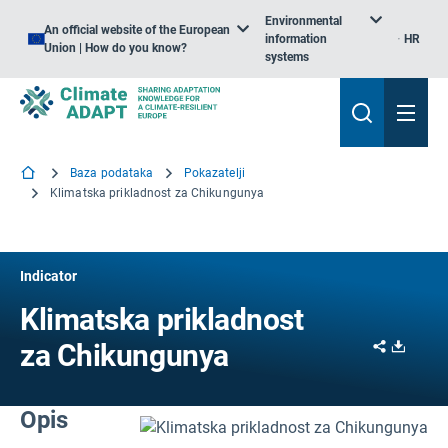
Environmental
An official website of the European
information
HR
Union | How do you know?
systems
Baza podataka
Pokazatelji
Klimatska prikladnost za Chikungunya
Indicator
Klimatska prikladnost
Share
Downl
za Chikungunya
Opis