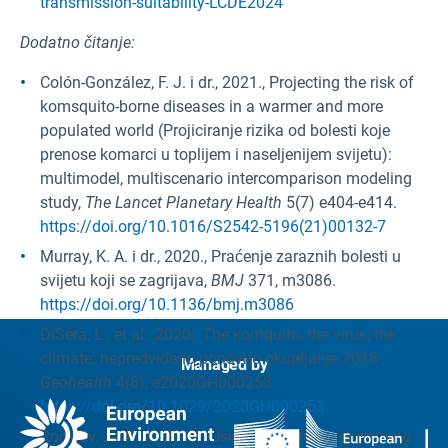
transmission-suitability-LCDE2024
Dodatno čitanje:
Colón-González, F. J. i dr., 2021., Projecting the risk of
komsquito-borne diseases in a warmer and more
populated world (Projiciranje rizika od bolesti koje
prenose komarci u toplijem i naseljenijem svijetu):
multimodel, multiscenario intercomparison modeling
study,
The Lancet Planetary Health
5(7) e404-e414.
https://doi.org/10.1016/S2542-5196(21)00132-7
Murray, K. A. i dr., 2020., Praćenje zaraznih bolesti u
svijetu koji se zagrijava,
BMJ
371, m3086.
https://doi.org/10.1136/bmj.m3086
DiSera, L., et al., 2020., The komquito, the virus, the
climate: nepredviđeno ponovno okupljanje 2018.,
Managed by
Geohealth
4(8), e2020GH000253.
https://doi.org/10.1029/2020GH000253
Rocklöv, J., et al., 2019., Using big data to monitoring