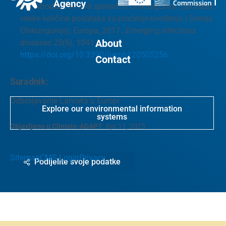
the introduction and spread of Chikungunya (Upotreba
velike količine podataka za praćenje uvođenja i širenja
Chikungunije), Europa, 2017.,
Emerging infectious
About
diseases
25(6), 1041.
https://doi.org/10.3390/ijerph120505256
Contact
Suradnik:
Odbrojavanje Lanceta u Europi
Explore our environmental information
systems
Objavljeno u Climate-ADAPT
:
Apr 11, 2025
Sitemap
CMS Login
Privacy
Podijelite svoje podatke