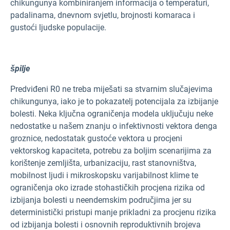
chikungunya kombiniranjem informacija o temperaturi,
padalinama, dnevnom svjetlu, brojnosti komaraca i
gustoći ljudske populacije.
špilje
Predviđeni R0 ne treba miješati sa stvarnim slučajevima
chikungunya, iako je to pokazatelj potencijala za izbijanje
bolesti. Neka ključna ograničenja modela uključuju neke
nedostatke u našem znanju o infektivnosti vektora denga
groznice, nedostatak gustoće vektora u procjeni
vektorskog kapaciteta, potrebu za boljim scenarijima za
korištenje zemljišta, urbanizaciju, rast stanovništva,
mobilnost ljudi i mikroskopsku varijabilnost klime te
ograničenja oko izrade stohastičkih procjena rizika od
izbijanja bolesti u neendemskim područjima jer su
deterministički pristupi manje prikladni za procjenu rizika
od izbijanja bolesti i osnovnih reproduktivnih brojeva