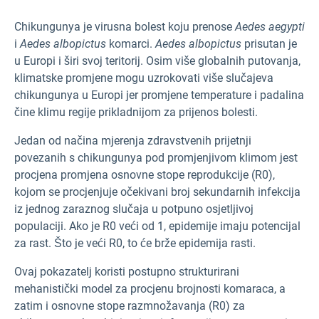
Chikungunya je virusna bolest koju prenose
Aedes aegypti
i
Aedes albopictus
komarci.
Aedes albopictus
prisutan je
u Europi i širi svoj teritorij. Osim više globalnih putovanja,
klimatske promjene mogu uzrokovati više slučajeva
chikungunya u Europi jer promjene temperature i padalina
čine klimu regije prikladnijom za prijenos bolesti.
Jedan od načina mjerenja zdravstvenih prijetnji
povezanih s chikungunya pod promjenjivom klimom jest
procjena promjena osnovne stope reprodukcije (R0),
kojom se procjenjuje očekivani broj sekundarnih infekcija
iz jednog zaraznog slučaja u potpuno osjetljivoj
populaciji. Ako je R0 veći od 1, epidemije imaju potencijal
za rast. Što je veći R0, to će brže epidemija rasti.
Ovaj pokazatelj koristi postupno strukturirani
mehanistički model za procjenu brojnosti komaraca, a
zatim i osnovne stope razmnožavanja (R0) za