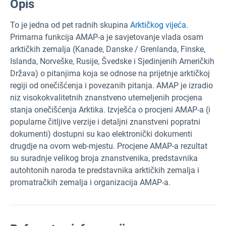
Opis
To je jedna od pet radnih skupina
Arktičkog vijeća
.
Primarna funkcija AMAP-a je savjetovanje vlada osam
arktičkih zemalja (Kanade, Danske / Grenlanda, Finske,
Islanda, Norveške, Rusije, Švedske i Sjedinjenih Američkih
Država) o pitanjima koja se odnose na prijetnje arktičkoj
regiji od onečišćenja i povezanih pitanja. AMAP je izradio
niz visokokvalitetnih znanstveno utemeljenih procjena
stanja onečišćenja Arktika. Izvješća o procjeni AMAP-a (i
popularne čitljive verzije i detaljni znanstveni popratni
dokumenti) dostupni su kao elektronički dokumenti
drugdje na ovom web-mjestu. Procjene AMAP-a rezultat
su suradnje velikog broja znanstvenika, predstavnika
autohtonih naroda te predstavnika arktičkih zemalja i
promatračkih zemalja i organizacija AMAP-a.