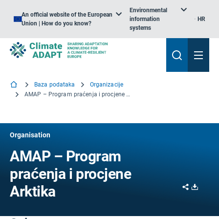
Environmental
An official website of the European
information
HR
Union | How do you know?
systems
Baza podataka
Organizacije
AMAP – Program praćenja i procjene Arktika
Organisation
AMAP – Program
praćenja i procjene
Share
Downl
Arktika