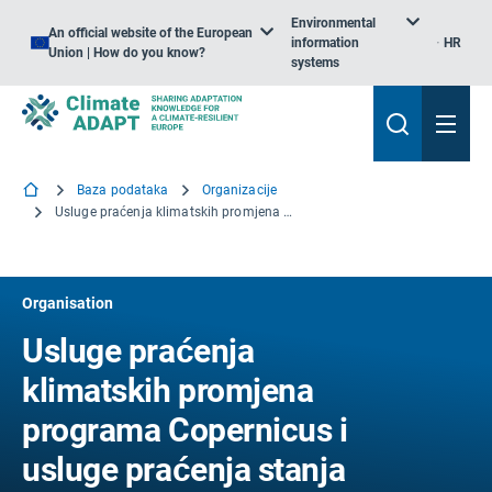
Environmental
An official website of the European
information
HR
Union | How do you know?
systems
Baza podataka
Organizacije
Usluge praćenja klimatskih promjena programa Copernicus i usluge praćenja stanja atmosfere programa Copernicus
Organisation
Usluge praćenja
klimatskih promjena
programa Copernicus i
usluge praćenja stanja