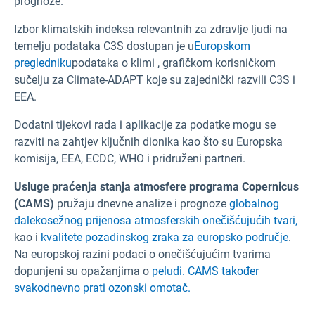
prognoze.
Izbor klimatskih indeksa relevantnih za zdravlje ljudi na
temelju podataka C3S dostupan je u
Europskom
pregledniku
podataka o klimi ,
grafičkom korisničkom
sučelju za Climate-ADAPT
koje su zajednički razvili C3S i
EEA.
Dodatni tijekovi rada i aplikacije za podatke mogu se
razviti na zahtjev ključnih dionika kao što su Europska
komisija, EEA, ECDC, WHO i pridruženi partneri.
Usluge praćenja stanja atmosfere programa Copernicus
(CAMS)
pružaju dnevne analize i prognoze
globalnog
dalekosežnog prijenosa atmosferskih onečišćujućih tvari,
kao i
kvalitete pozadinskog zraka za europsko područje
.
Na europskoj razini podaci o onečišćujućim tvarima
dopunjeni su opažanjima o
peludi.
CAMS također
svakodnevno prati ozonski omotač.