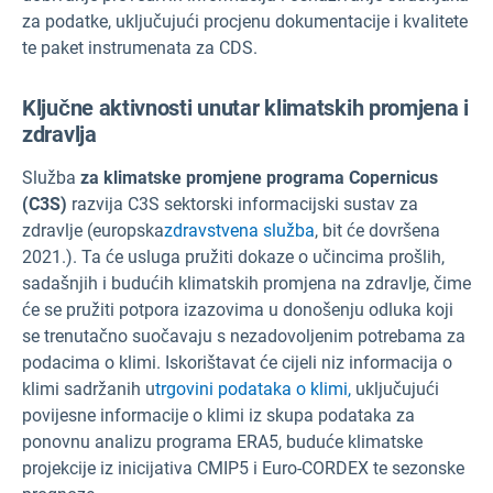
za podatke, uključujući procjenu dokumentacije i kvalitete
te paket instrumenata za CDS.
Ključne aktivnosti unutar klimatskih promjena i
zdravlja
Služba
za klimatske promjene programa Copernicus
(C3S)
razvija C3S
sektorski informacijski sustav za
zdravlje (europska
zdravstvena služba
, bit će dovršena
2021.)
. Ta
će usluga pružiti dokaze o učincima prošlih,
sadašnjih i budućih klimatskih promjena na zdravlje, čime
će se pružiti potpora izazovima u donošenju odluka koji
se trenutačno suočavaju s nezadovoljenim potrebama za
podacima o klimi.
Iskorištavat
će cijeli niz informacija o
klimi sadržanih u
trgovini podataka o klimi,
uključujući
povijesne informacije o klimi iz skupa podataka za
ponovnu analizu programa ERA5, buduće klimatske
projekcije iz inicijativa CMIP5 i Euro-CORDEX te sezonske