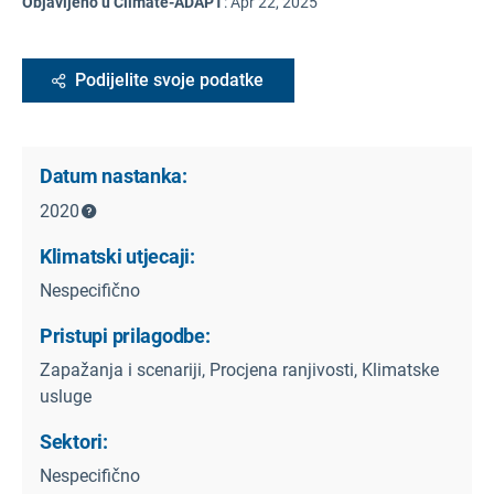
Objavljeno u Climate-ADAPT
:
Apr 22, 2025
Podijelite svoje podatke
Datum nastanka:
2020
Klimatski utjecaji:
Nespecifično
Pristupi prilagodbe:
Zapažanja i scenariji, Procjena ranjivosti, Klimatske
usluge
Sektori:
Nespecifično