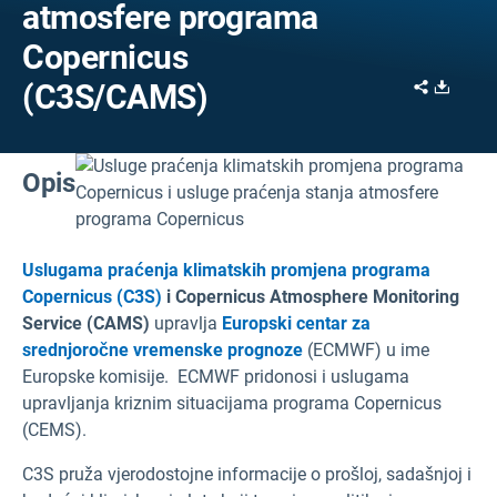
atmosfere programa
Copernicus
Share
Downl
(C3S/CAMS)
Opis
Uslugama praćenja klimatskih promjena programa
Copernicus (C3S)
i Copernicus Atmosphere Monitoring
Service (CAMS)
upravlja
Europski centar za
srednjoročne vremenske prognoze
(ECMWF) u ime
Europske komisije. ECMWF pridonosi i uslugama
upravljanja kriznim situacijama programa Copernicus
(CEMS).
C3S pruža vjerodostojne informacije o prošloj, sadašnjoj i