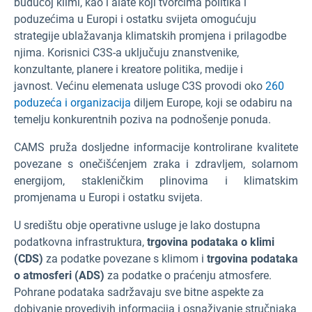
budućoj klimi, kao i alate koji tvorcima politika i
poduzećima u Europi i ostatku svijeta omogućuju
strategije ublažavanja klimatskih promjena i prilagodbe
njima. Korisnici C3S-a uključuju znanstvenike,
konzultante, planere i kreatore politika, medije i
javnost. Većinu elemenata usluge C3S provodi oko
260
poduzeća i organizacija
diljem Europe, koji se odabiru na
temelju konkurentnih poziva na podnošenje ponuda.
CAMS pruža dosljedne informacije kontrolirane kvalitete
povezane s onečišćenjem zraka i zdravljem, solarnom
energijom, stakleničkim plinovima i klimatskim
promjenama u Europi i ostatku svijeta.
U središtu obje operativne usluge je lako dostupna
podatkovna infrastruktura,
trgovina podataka o klimi
(CDS
)
za podatke povezane s klimom i
trgovina podataka
o atmosferi (ADS
)
za podatke o praćenju atmosfere.
Pohrane podataka sadržavaju sve bitne aspekte za
dobivanje provedivih informacija i osnaživanje stručnjaka