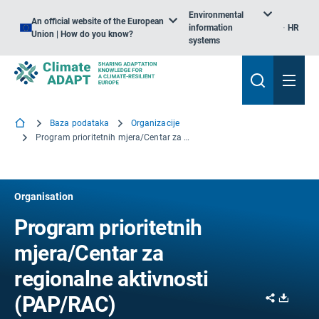
Environmental
An official website of the European
information
HR
Union | How do you know?
systems
Baza podataka
Organizacije
Program prioritetnih mjera/Centar za regionalne aktivnosti (PAP/RAC)
Organisation
Program prioritetnih
mjera/Centar za
regionalne aktivnosti
Share
Downl
(PAP/RAC)