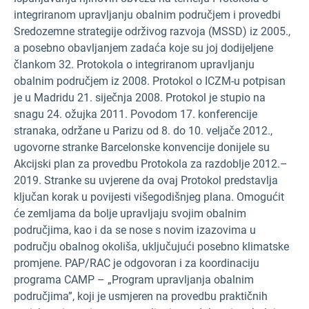
integriranom upravljanju obalnim područjem i provedbi
Sredozemne strategije održivog razvoja (MSSD) iz 2005.,
a posebno obavljanjem zadaća koje su joj dodijeljene
člankom 32. Protokola o integriranom upravljanju
obalnim područjem iz 2008. Protokol o ICZM-u potpisan
je u Madridu 21. siječnja 2008. Protokol je stupio na
snagu 24. ožujka 2011. Povodom 17. konferencije
stranaka, održane u Parizu od 8. do 10. veljače 2012.,
ugovorne stranke Barcelonske konvencije donijele su
Akcijski plan za provedbu Protokola za razdoblje 2012.–
2019. Stranke su uvjerene da ovaj Protokol predstavlja
ključan korak u povijesti višegodišnjeg plana. Omogućit
će zemljama da bolje upravljaju svojim obalnim
područjima, kao i da se nose s novim izazovima u
području obalnog okoliša, uključujući posebno klimatske
promjene. PAP/RAC je odgovoran i za koordinaciju
programa CAMP – „Program upravljanja obalnim
područjima”, koji je usmjeren na provedbu praktičnih