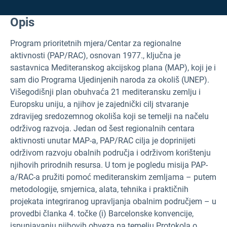
Opis
Program prioritetnih mjera/Centar za regionalne
aktivnosti (PAP/RAC), osnovan 1977., ključna je
sastavnica Mediteranskog akcijskog plana (MAP), koji je i
sam dio Programa Ujedinjenih naroda za okoliš (UNEP).
Višegodišnji plan obuhvaća 21 mediteransku zemlju i
Europsku uniju, a njihov je zajednički cilj stvaranje
zdravijeg sredozemnog okoliša koji se temelji na načelu
održivog razvoja. Jedan od šest regionalnih centara
aktivnosti unutar MAP-a, PAP/RAC cilja je doprinijeti
održivom razvoju obalnih područja i održivom korištenju
njihovih prirodnih resursa. U tom je pogledu misija PAP-
a/RAC-a pružiti pomoć mediteranskim zemljama – putem
metodologije, smjernica, alata, tehnika i praktičnih
projekata integriranog upravljanja obalnim područjem – u
provedbi članka 4. točke (i) Barcelonske konvencije,
ispunjavanju njihovih obveza na temelju Protokola o