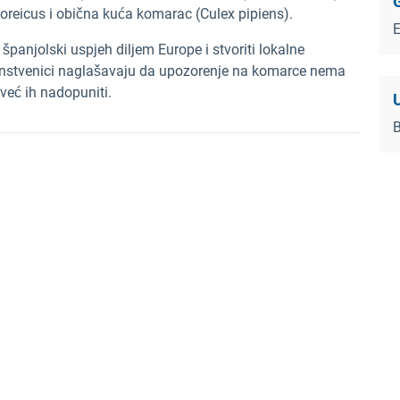
oreicus i obična kuća komarac (Culex pipiens).
španjolski uspjeh diljem Europe i stvoriti lokalne
anstvenici naglašavaju da upozorenje na komarce nema
 već ih nadopuniti.
U
B