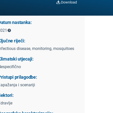
Download
Datum nastanka:
2021
ljučne riječi:
nfectious disease, monitoring, mosquitoes
limatski utjecaji:
especifično
ristupi prilagodbe:
apažanja i scenariji
ektori:
dravlje