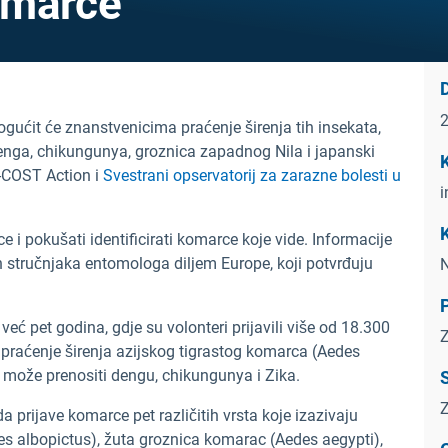
omarce
ćit će znanstvenicima praćenje širenja tih insekata,
denga, chikungunya, groznica zapadnog Nila i japanski
K
M-COST Action i
Svestrani opservatorij za zarazne bolesti u
i
K
e i pokušati identificirati komarce koje vide. Informacije
 stručnjaka entomologa diljem Europe, koji potvrđuju
N
P
eć pet godina, gdje su volonteri prijavili više od 18.300
Z
praćenje širenja azijskog tigrastog komarca (Aedes
ja može prenositi dengu, chikungunya i Zika.
S
Z
 prijave komarce pet različitih vrsta koje izazivaju
des albopictus), žuta groznica komarac (Aedes aegypti),