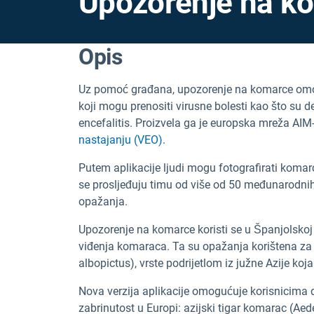
Upozorenje na k
Opis
Uz pomoć građana, upozorenje na komarce omogu
koji mogu prenositi virusne bolesti kao što su 
encefalitis. Proizvela ga je europska mreža AI
nastajanju (VEO)
.
Putem aplikacije ljudi mogu fotografirati komarc
se prosljeđuju timu od više od 50 međunarodnih
opažanja.
Upozorenje na komarce koristi se u Španjolskoj v
viđenja komaraca. Ta su opažanja korištena za 
albopictus), vrste podrijetlom iz južne Azije ko
Nova verzija aplikacije omogućuje korisnicima da
zabrinutost u Europi: azijski tigar komarac (Ae