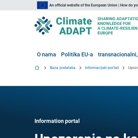
An official website of the European Union | How do y
O nama
Politika EU-a
transnacionalni,
Baza podataka
Informacijski portali
Upozo
Information portal