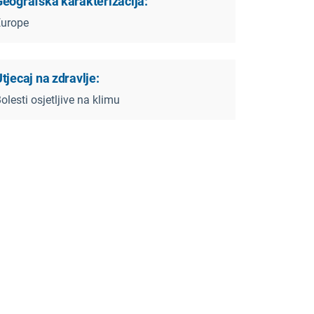
Geografska karakterizacija:
Europe
tjecaj na zdravlje:
olesti osjetljive na klimu