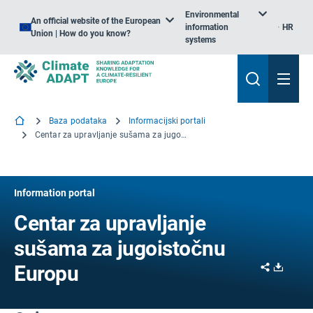
Environmental
An official website of the European
information
HR
Union | How do you know?
systems
Baza podataka
Informacijski portali
Centar za upravljanje sušama za jugoistočnu Europu
Information portal
Centar za upravljanje
sušama za jugoistočnu
Share
Downl
Europu