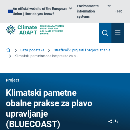
Environmental
An official website of the European
information
HR
Union | How do you know?
systems
Baza podataka
Istraživački projekti i projekti znanja
Klimatski pametne obalne prakse za plavo upravljanje
Project
Klimatski pametne
obalne prakse za plavo
upravljanje
Share
Downl
(BLUECOAST)