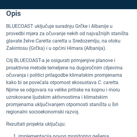
Opis
BLUECOAST uključuje suradnju Grčke i Albanije u
provedbi mjera za očuvanje nekih od najvažnijih staništa
glavate želve
Caretta caretta
u Sredozemlju, na otoku
Zakintosu (Grčka) i u općini Himara (Albanija).
Cilj BLUECOAST-a je osigurati primjenjive planove i
proaktivne metode temeljene na dugoročnim ciljevima
očuvanja i politici prilagodbe klimatskim promjenama
kako bi se povećala otpornost ekosustava
C. caretta.
Njime se odgovara na velike pritiske na kopnu i moru
uzrokovane ljudskim aktivnostima i klimatskim
promjenama uključivanjem otpornosti staništa u širi
regionalni socioekonomski razvoj.
Rezultati projekta uključuju:
implementacija novog monitoring rješenja