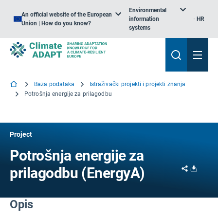
Environmental
An official website of the European
information
HR
Union | How do you know?
systems
Baza podataka
Istraživački projekti i projekti znanja
Potrošnja energije za prilagodbu
Project
Potrošnja energije za
Share
Downl
prilagodbu (EnergyA)
Opis