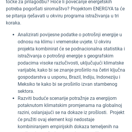
točke za prilagodbu? Hoće li povećanje energetskih
potreba pogoršati siromaštvo? Projektom ENERGYA ta će
se pitanja rješavati u okviru programa istraživanja u tri
koraka.
Analizirati povijesne podatke o potrošnji energije u
odnosu na klimu i vremenske uvjete. U okviru
projekta kombinirat će se podnacionalna statistika i
istraživanja o potrošnji energije s geografskim
podacima visoke razlučivosti, uključujući klimatske
varijable, kako bi se znanje proširilo na četiri ključna
gospodarstva u usponu, Brazil, Indiju, Indoneziju i
Meksiko te kako bi se proširilo izvan stambenog
sektora.
Razviti buduće scenarije potražnje za energijom
potaknutom klimatskim promjenama na globalnoj
razini, oslanjajući se na dokaze iz prošlosti. Projekt
će pružiti ovaj element koji nedostaje
kombiniranjem empirijskih dokaza temeljenih na