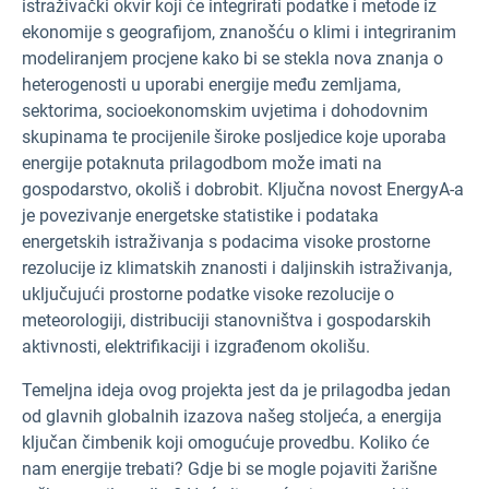
istraživački okvir koji će integrirati podatke i metode iz
ekonomije s geografijom, znanošću o klimi i integriranim
modeliranjem procjene kako bi se stekla nova znanja o
heterogenosti u uporabi energije među zemljama,
sektorima, socioekonomskim uvjetima i dohodovnim
skupinama te procijenile široke posljedice koje uporaba
energije potaknuta prilagodbom može imati na
gospodarstvo, okoliš i dobrobit. Ključna novost EnergyA-a
je povezivanje energetske statistike i podataka
energetskih istraživanja s podacima visoke prostorne
rezolucije iz klimatskih znanosti i daljinskih istraživanja,
uključujući prostorne podatke visoke rezolucije o
meteorologiji, distribuciji stanovništva i gospodarskih
aktivnosti, elektrifikaciji i izgrađenom okolišu.
Temeljna ideja ovog projekta jest da je prilagodba jedan
od glavnih globalnih izazova našeg stoljeća, a energija
ključan čimbenik koji omogućuje provedbu. Koliko će
nam energije trebati? Gdje bi se mogle pojaviti žarišne