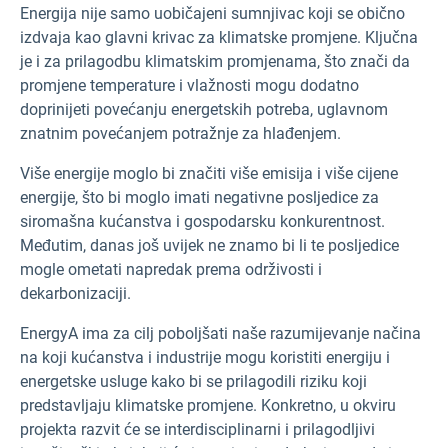
Energija nije samo uobičajeni sumnjivac koji se obično
izdvaja kao glavni krivac za klimatske promjene. Ključna
je i za prilagodbu klimatskim promjenama, što znači da
promjene temperature i vlažnosti mogu dodatno
doprinijeti povećanju energetskih potreba, uglavnom
znatnim povećanjem potražnje za hlađenjem.
Više energije moglo bi značiti više emisija i više cijene
energije, što bi moglo imati negativne posljedice za
siromašna kućanstva i gospodarsku konkurentnost.
Međutim, danas još uvijek ne znamo bi li te posljedice
mogle ometati napredak prema održivosti i
dekarbonizaciji.
EnergyA
ima za cilj poboljšati naše razumijevanje načina
na koji kućanstva i industrije mogu koristiti energiju i
energetske usluge kako bi se prilagodili riziku koji
predstavljaju klimatske promjene. Konkretno, u okviru
projekta razvit će se interdisciplinarni i prilagodljivi