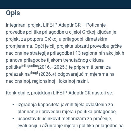
Opis
Integrirani projekt LIFE-IP AdaptInGR – Poticanje
provedbe politike prilagodbe u cijeloj Grčkoj ključan je
projekt za potporu Grčkoj u prilagodbi klimatskim
promjenama. Opći je cilj projekta ubrzati provedbu grčke
nacionalne strategije prilagodbe i 13 regionalnih akcijskih
planova prilagodbe tijekom trenutačnog ciklusa
prilagodbe
politike
(2016.–2025.) te pripremiti teren za
drugi
prelazak na
(2026.+) odgovarajućim mjerama na
nacionalnoj, regionalnoj i lokalnoj razini.
Konkretnije, projektom LIFE-IP AdaptInGR nastoji se:
izgradnja kapaciteta javnih tijela ovlaštenih za
planiranje i provedbu mjera i politika prilagodbe;
uspostaviti učinkovit mehanizam za praćenje,
evaluaciju i ažuriranje mjera i politika prilagodbe na