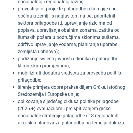
nacionalnoj i regionalnoj razini;
provesti pilot-projekte prilagodbe u tri regije i pet
općina u zemlji, s naglaskom na pet prioritetnih
sektora prilagodbe (tj. upravljanje rizicima od
poplava, upravljanje obalnim zonama, zaštita od
šumskih požara u područjima sklonima sušama,
održivo upravljanje vodama, planiranje uporabe
zemljišta i obnova);
podizanje svijesti javnosti i dionika o prilagodbi
klimatskim promjenama;
mobilizirati dodatna sredstva za provedbu politika
prilagodbe;
širenje primjera dobre prakse diljem Grčke, istočnog
Sredozemlja i Europske unije;
oblikovanje sljedećeg ciklusa politike prilagodbe
(2026.+) evaluacijom i preispitivanjem grčke
nacionalne strategije prilagodbe i 13 regionalnih
akcijskih planova za prilagodbu na temelju dokaza.