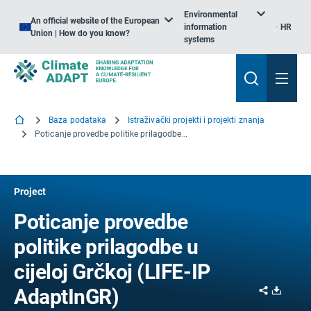
Environmental
An official website of the European
information
HR
Union | How do you know?
systems
Baza podataka
Istraživački projekti i projekti znanja
Poticanje provedbe politike prilagodbe u cijeloj Grčkoj
Project
Poticanje provedbe
politike prilagodbe u
cijeloj Grčkoj (LIFE-IP
Share
Downl
AdaptInGR)