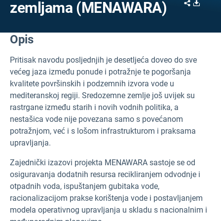
Share
Downl
zemljama (MENAWARA)
Opis
Pritisak na
vodu posljednjih je desetljeća doveo do sve
većeg jaza između ponude i potražnje te pogoršanja
kvalitete površinskih i podzemnih izvora vode u
mediteranskoj regiji. Sredozemne zemlje još uvijek su
rastrgane između starih i novih vodnih politika, a
nestašica vode nije povezana samo s povećanom
potražnjom, već i s lošom infrastrukturom i praksama
upravljanja.
Zajednički izazovi projekta MENAWARA sastoje se od
osiguravanja dodatnih resursa recikliranjem odvodnje i
otpadnih voda, ispuštanjem gubitaka vode,
racionalizacijom prakse korištenja vode i postavljanjem
modela operativnog upravljanja u skladu s nacionalnim i