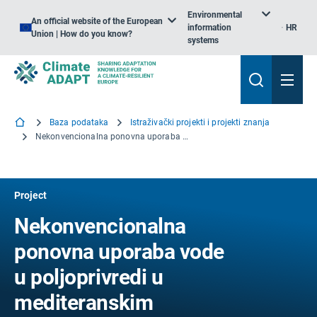
Environmental
An official website of the European
information
HR
Union | How do you know?
systems
Baza podataka
Istraživački projekti i projekti znanja
Nekonvencionalna ponovna uporaba vode u poljoprivredi u mediteranskim zemljama
Project
Nekonvencionalna
ponovna uporaba vode
u poljoprivredi u
mediteranskim