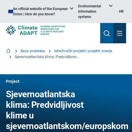
Environmental
An official website of the European
information
HR
Union | How do you know?
systems
Baza podataka
Istraživački projekti i projekti znanja
Sjevernoatlantska klima: Predvidljivost klime u sjevernoatlantskom/europskom sektoru
Project
Sjevernoatlantska
klima: Predvidljivost
klime u
sjevernoatlantskom/europskom