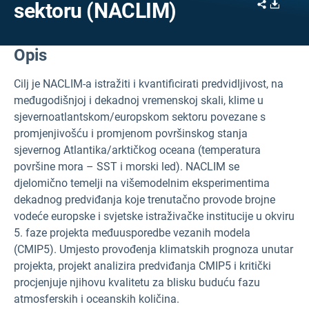
Share
Downl
sektoru (NACLIM)
Opis
Cilj je NACLIM-a istražiti i kvantificirati predvidljivost, na
međugodišnjoj i dekadnoj vremenskoj skali, klime u
sjevernoatlantskom/europskom sektoru povezane s
promjenjivošću i promjenom površinskog stanja
sjevernog Atlantika/arktičkog oceana (temperatura
površine mora – SST i morski led). NACLIM se
djelomično temelji na višemodelnim eksperimentima
dekadnog predviđanja koje trenutačno provode brojne
vodeće europske i svjetske istraživačke institucije u okviru
5. faze projekta međuusporedbe vezanih modela
(CMIP5). Umjesto provođenja klimatskih prognoza unutar
projekta, projekt analizira predviđanja CMIP5 i kritički
procjenjuje njihovu kvalitetu za blisku buduću fazu
atmosferskih i oceanskih količina.