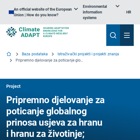
Environmental
An official website of the European
information
HR
Union | How do you know?
systems
Baza podataka
Istraživački projekti i projekti znanja
Pripremno djelovanje za poticanje globalnog prinosa usjeva za hranu i hranu za životinje; Sigurnost prehrane i poticanje biogospodarstva
Project
Pripremno djelovanje za
poticanje globalnog
prinosa usjeva za hranu
i hranu za životinje;