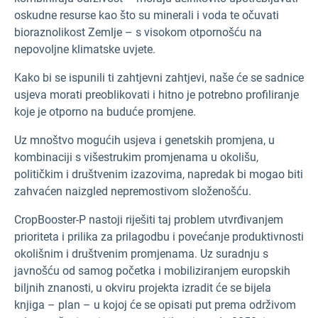
oskudne resurse kao što su minerali i voda te očuvati
bioraznolikost Zemlje – s visokom otpornošću na
nepovoljne klimatske uvjete.
Kako bi se ispunili ti zahtjevni zahtjevi, naše će se sadnice
usjeva morati preoblikovati i hitno je potrebno profiliranje
koje je otporno na buduće promjene.
Uz mnoštvo mogućih usjeva i genetskih promjena, u
kombinaciji s višestrukim promjenama u okolišu,
političkim i društvenim izazovima, napredak bi mogao biti
zahvaćen naizgled nepremostivom složenošću.
CropBooster-P nastoji riješiti taj problem utvrđivanjem
prioriteta i prilika za prilagodbu i povećanje produktivnosti
okolišnim i društvenim promjenama. Uz suradnju s
javnošću od samog početka i mobiliziranjem europskih
biljnih znanosti, u okviru projekta izradit će se bijela
knjiga – plan – u kojoj će se opisati put prema održivom