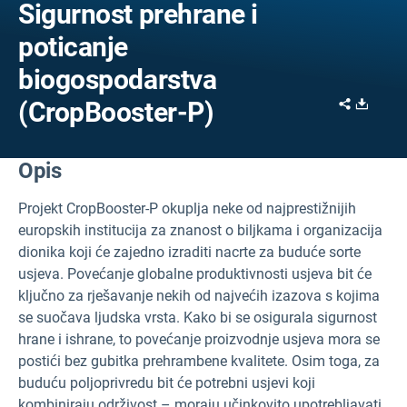
Sigurnost prehrane i
poticanje
biogospodarstva
Share
Downl
(CropBooster-P)
Opis
Projekt CropBooster-P okuplja neke od najprestižnijih
europskih institucija za znanost o biljkama i organizacija
dionika koji će zajedno izraditi nacrte za buduće sorte
usjeva. Povećanje globalne produktivnosti usjeva bit će
ključno za rješavanje nekih od najvećih izazova s kojima
se suočava ljudska vrsta. Kako bi se osigurala sigurnost
hrane i ishrane, to povećanje proizvodnje usjeva mora se
postići bez gubitka prehrambene kvalitete. Osim toga, za
buduću poljoprivredu bit će potrebni usjevi koji
kombiniraju održivost – moraju učinkovito upotrebljavati