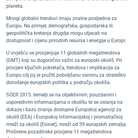
planeta.
Mnogi globalni trendovi imaju znatne posljedice za
Europu. Na primjer, demografska, gospodarska ili
geopolitička kretanja drugdje mogu utjecati na
dostupnost i cijenu prirodnih resursa i energije u Europi.
U izvješću se procjenjuje 11 globalnih megatrendova
(GMT) koji su dugoročno važni za europski okoliš. Pri
procjeni ključnih pokretača, trendova i implikacija za
Europu cilj joj je pružiti poboljšanu osnovu za strateško
donošenje europskih politika u području okoliša.
SOER 2015. temelji se na objektivnim, pouzdanim i
usporedivim informacijama o okolišu te se oslanja na
dokaze i bazu znanja dostupne Europskoj agenciji za
okoliš (EEA) i Europskoj informacijskoj i promatračkoj
mreži za okoliš (Eionet), mreži od 39 europskih zemalja.
Proširene pozadinske procjene 11 megatrendova