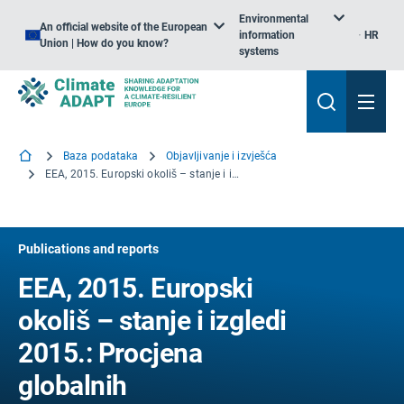
Environmental
An official website of the European
information
HR
Union | How do you know?
systems
Baza podataka
Objavljivanje i izvješća
EEA, 2015. Europski okoliš – stanje i izgledi 2015.: Procjena globalnih megatrendova, Europska agencija za okoliš
Publications and reports
EEA, 2015. Europski
okoliš – stanje i izgledi
2015.: Procjena
globalnih