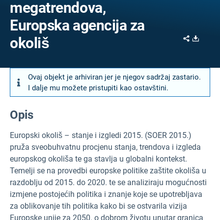
megatrendova,
Europska agencija za
Share
Downl
okoliš
Ovaj objekt je arhiviran jer je njegov sadržaj zastario.
I dalje mu možete pristupiti kao ostavštini.
Opis
Europski okoliš – stanje i izgledi 2015. (SOER 2015.)
pruža sveobuhvatnu procjenu stanja, trendova i izgleda
europskog okoliša te ga stavlja u globalni kontekst.
Temelji se na provedbi europske politike zaštite okoliša u
razdoblju od 2015. do 2020. te se analiziraju mogućnosti
izmjene postojećih politika i znanje koje se upotrebljava
za oblikovanje tih politika kako bi se ostvarila vizija
Europske unije za 2050. o dobrom životu unutar granica