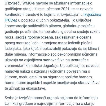
U izvješću WMO-a navode se ažurirane informacije o
godišnjem stanju klime uočenom 2021. te se navode
kontinuirani trendovi (o kojima se izvješćuje i u
izvješćima
IPCC-a
) u pogledu ključnih pokazatelja. To uključuje
koncentracije stakleničkih plinova, globalnu prosječnu
godišnju površinsku temperaturu, globalnu srednju razinu
mora, sadržaj topline oceana, zakiseljavanje oceana,
opseg morskog leda i promjene mase ledenih ploča i
ledenjaka. Iako ključni pokazatelji pokazuju da se klima i
dalje mijenja, informacije o socioekonomskim učincima
ukazuju na osjetljivost stanovništva na trenutačne
vremenske i klimatske događaje.
U publikaciji se navode i
najnoviji nalazi o rizicima i učincima povezanima s
klimom, među ostalim na sigurnost opskrbe hranom,
humanitarne aspekte i aspekte raseljavanja stanovništva
te učinak na ekosustave.
Svrha je izvješća pomoći organizacijama da informiraju
čelnike i građane o najnovijim informacijama o stanju