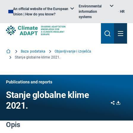
Environmental
An official website of the European
information
HR
Union | How do you know?
systems
Baza podataka
Objavljivanje i izvješća
Stanje globalne klime 2021.
Publications and reports
Stanje globalne klime
Share
Downl
2021.
Opis