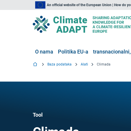
An official website of the European Union | How do y
O nama
Politika EU-a
transnacionalni,
Baza podataka
Alati
Climada
Tool