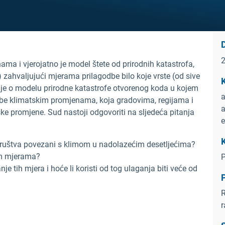
a i vjerojatno je model štete od prirodnih katastrofa,
i) zahvaljujući mjerama prilagodbe bilo koje vrste (od sive
K
ječ je o modelu prirodne katastrofe otvorenog koda u kojem
a
dbe klimatskim promjenama, koja gradovima, regijama i
a
 promjene. Sud nastoji odgovoriti na sljedeća pitanja
e
K
 društva povezani s klimom u nadolazećim desetljećima?
im mjerama?
P
je tih mjera i hoće li koristi od tog ulaganja biti veće od
P
R
r