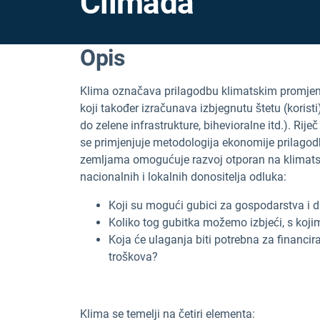
Climada
Opis
Klima označava prilagodbu klimatskim promjenam
koji također izračunava izbjegnutu štetu (korist
do zelene infrastrukture, bihevioralne itd.). Ri
se primjenjuje metodologija ekonomije prilago
zemljama omogućuje razvoj otporan na klimatske
nacionalnih i lokalnih donositelja odluka:
Koji su mogući gubici za gospodarstva i
Koliko tog gubitka možemo izbjeći, s koj
Koja će ulaganja biti potrebna za financiran
troškova?
Klima se temelji na četiri elementa: