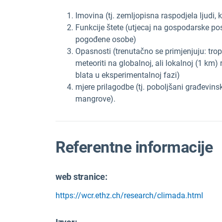
Imovina (tj. zemljopisna raspodjela ljudi, k
Funkcije štete (utjecaj na gospodarske posl
pogođene osobe)
Opasnosti (trenutačno se primjenjuju: tropsk
meteoriti na globalnoj, ali lokalnoj (1 km) 
blata u eksperimentalnoj fazi)
mjere prilagodbe (tj. poboljšani građevinski
mangrove).
Referentne informacije
web stranice:
https://wcr.ethz.ch/research/climada.html