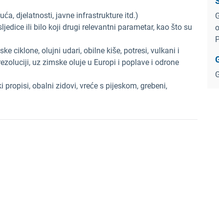
S
uća, djelatnosti, javne infrastrukture itd.)
G
jedice ili bilo koji drugi relevantni parametar, kao što su
o
P
e ciklone, olujni udari, obilne kiše, potresi, vulkani i
rezoluciji, uz zimske oluje u Europi i poplave i odrone
G
 propisi, obalni zidovi, vreće s pijeskom, grebeni,